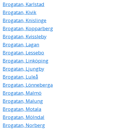
Brogatan, Karlstad
Brogatan, Kivik
Brogatan, Knislinge
Brogatan, Kopparberg
Brogatan, Kvissleby
Brogatan, Lagan
Brogatan, Lessebo
Brogatan, Linköping
Brogatan, Ljungby
Brogatan, Luleå
Brogatan, Lönneberga
Brogatan, Malmö
Brogatan, Malung
Brogatan, Motala
Brogatan, Mölndal
Brogatan, Norberg