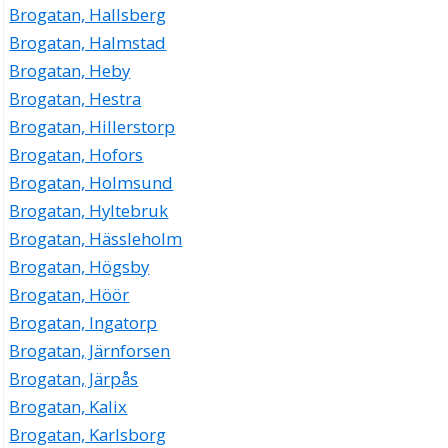
Brogatan, Hallsberg
Brogatan, Halmstad
Brogatan, Heby
Brogatan, Hestra
Brogatan, Hillerstorp
Brogatan, Hofors
Brogatan, Holmsund
Brogatan, Hyltebruk
Brogatan, Hässleholm
Brogatan, Högsby
Brogatan, Höör
Brogatan, Ingatorp
Brogatan, Järnforsen
Brogatan, Järpås
Brogatan, Kalix
Brogatan, Karlsborg