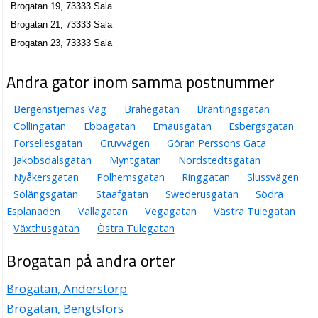
Brogatan 19, 73333 Sala
Brogatan 21, 73333 Sala
Brogatan 23, 73333 Sala
Andra gator inom samma postnummer
Bergenstjernas Väg
Brahegatan
Brantingsgatan
Collingatan
Ebbagatan
Emausgatan
Esbergsgatan
Forsellesgatan
Gruvvägen
Göran Perssons Gata
Jakobsdalsgatan
Myntgatan
Nordstedtsgatan
Nyåkersgatan
Polhemsgatan
Ringgatan
Slussvägen
Solängsgatan
Staafgatan
Swederusgatan
Södra
Esplanaden
Vallagatan
Vegagatan
Västra Tulegatan
Växthusgatan
Östra Tulegatan
Brogatan på andra orter
Brogatan, Anderstorp
Brogatan, Bengtsfors