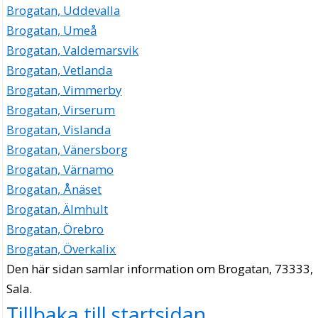
Brogatan, Uddevalla
Brogatan, Umeå
Brogatan, Valdemarsvik
Brogatan, Vetlanda
Brogatan, Vimmerby
Brogatan, Virserum
Brogatan, Vislanda
Brogatan, Vänersborg
Brogatan, Värnamo
Brogatan, Ånäset
Brogatan, Älmhult
Brogatan, Örebro
Brogatan, Överkalix
Den här sidan samlar information om Brogatan, 73333,
Sala.
Tillbaka till startsidan