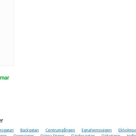
mmar
er
rogatan
Bäckgatan
Centrumgången
Egnahemsvägen
Ekholms
igen
Grenvägen
Gröna Stigen
Gärdesgatan
Gökstigen
Hall