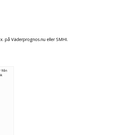
x. på Väderprognos.nu eller SMHI.
 från
ök