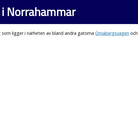
 i Norrahammar
r
som ligger i närheten av bland andra gatorna
Örnabergsvägen
oc