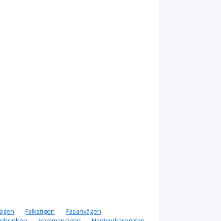
vägen
Falkstigen
Fasanvägen
onbrinken
Hammarvägen
Hantverkaregatan