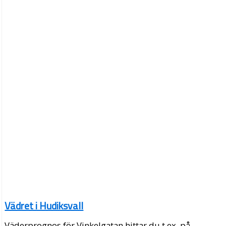
Vädret i Hudiksvall
Väderprognos för Vinkelgatan hittar du t.ex. på