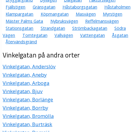
Fjällstigen
Gränsgatan
Håstaborgsgatan
Håstaholmen
Klampargatan
Köpmangatan
Masvägen
Myrstigen
Mäster Palms Gata
Nybruksvägen
Reffelmansvägen
Stationsgatan
Strandgatan
Strömbackagatan
Södra
Vägen
Tomtegatan
Vallvägen
Vattengatan
Åsgatan
Återvändsgränd
Vinkelgatan på andra orter
Vinkelgatan, Anderslöv
Vinkelgatan, Aneby
Vinkelgatan, Arboga
Vinkelgatan, Bjuv
Vinkelgatan, Borlänge
Vinkelgatan, Borrby
Vinkelgatan, Bromölla
Vinkelgatan, Burträsk