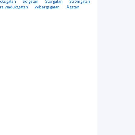
cksgatan
Solgatan
Storgatan
Strömgatan
ra Viaduktgatan
Wibergsgatan
Ågatan