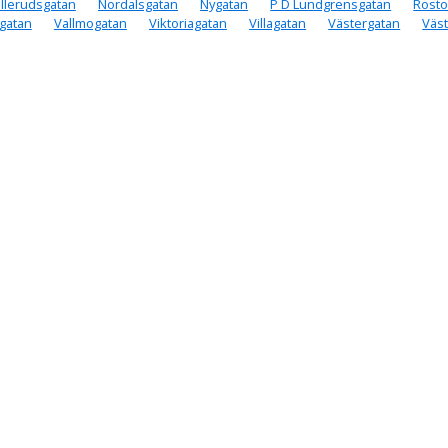
llerudsgatan
Nordalsgatan
Nygatan
P D Lundgrensgatan
Rosto
gatan
Vallmogatan
Viktoriagatan
Villagatan
Västergatan
Väst