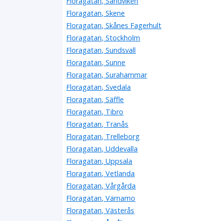
Floragatan, Sandviken
Floragatan, Skene
Floragatan, Skånes Fagerhult
Floragatan, Stockholm
Floragatan, Sundsvall
Floragatan, Sunne
Floragatan, Surahammar
Floragatan, Svedala
Floragatan, Säffle
Floragatan, Tibro
Floragatan, Tranås
Floragatan, Trelleborg
Floragatan, Uddevalla
Floragatan, Uppsala
Floragatan, Vetlanda
Floragatan, Vårgårda
Floragatan, Värnamo
Floragatan, Västerås