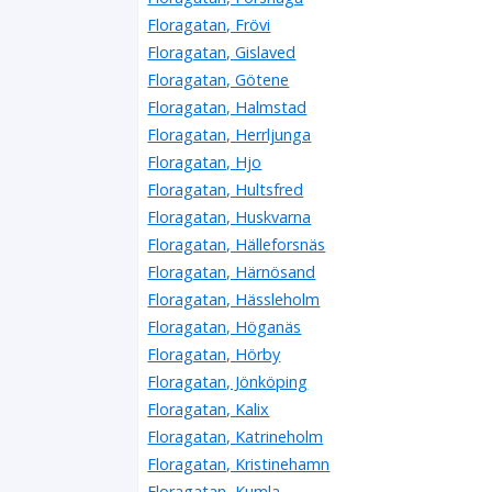
Floragatan, Frövi
Floragatan, Gislaved
Floragatan, Götene
Floragatan, Halmstad
Floragatan, Herrljunga
Floragatan, Hjo
Floragatan, Hultsfred
Floragatan, Huskvarna
Floragatan, Hälleforsnäs
Floragatan, Härnösand
Floragatan, Hässleholm
Floragatan, Höganäs
Floragatan, Hörby
Floragatan, Jönköping
Floragatan, Kalix
Floragatan, Katrineholm
Floragatan, Kristinehamn
Floragatan, Kumla