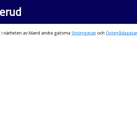
lerud
 i närheten av bland andra gatorna
Strömgatan
och
Österrådagata