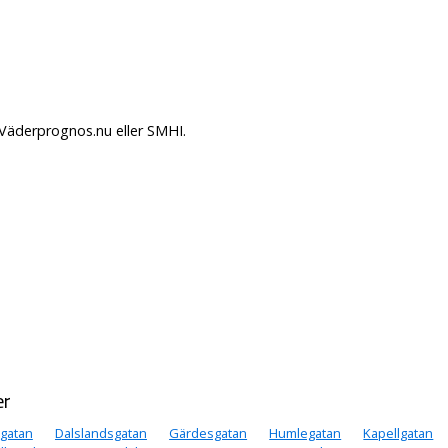
 Väderprognos.nu eller SMHI.
er
gatan
Dalslandsgatan
Gärdesgatan
Humlegatan
Kapellgatan