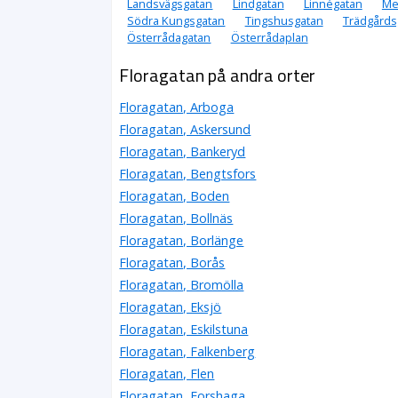
Landsvägsgatan
Lindgatan
Linnégatan
Me
Södra Kungsgatan
Tingshusgatan
Trädgårds
Österrådagatan
Österrådaplan
Floragatan på andra orter
Floragatan, Arboga
Floragatan, Askersund
Floragatan, Bankeryd
Floragatan, Bengtsfors
Floragatan, Boden
Floragatan, Bollnäs
Floragatan, Borlänge
Floragatan, Borås
Floragatan, Bromölla
Floragatan, Eksjö
Floragatan, Eskilstuna
Floragatan, Falkenberg
Floragatan, Flen
Floragatan, Forshaga