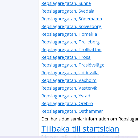
Repslagaregatan, Sunne
Repslagaregatan, Svedala
Repslagaregatan, Söderhamn
Repslagaregatan, Sölvesborg
Repslagaregatan, Tomelilla
Repslagaregatan, Trelleborg
Repslagaregatan, Trollhättan
Repslagaregatan, Trosa
Repslagaregatan, Träslövsläge
Repslagaregatan, Uddevalla
Repslagaregatan, Vaxholm
Repslagaregatan, Västervik
Repslagaregatan, Ystad
Repslagaregatan, Örebro
Repslagaregatan, Östhammar
Den här sidan samlar information om Repslagar
Tillbaka till startsidan
Privacy policy
Kontakt: kontakt (snabel-a) svenskaplatser.se