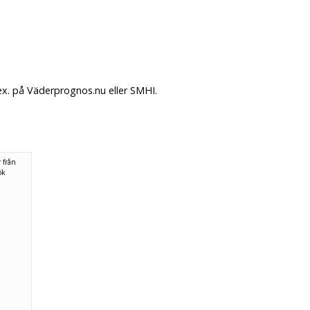
ex. på Väderprognos.nu eller SMHI.
 från
ök