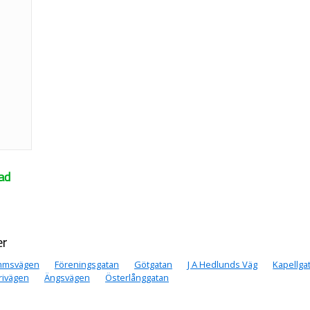
ad
er
mmsvägen
Föreningsgatan
Götgatan
J A Hedlunds Väg
Kapellga
rivägen
Ängsvägen
Österlånggatan