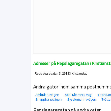
Adresser på Repslagaregatan i Kristianst
Repslagaregatan 3, 29133 Kristianstad
Andra gator inom samma postnumm
Ambulansvägen
Axel Kleimers Väg
Blekeda
Snapphanevägen
Sysslomannavägen
Tvätte
Repslagaregatan på andra orter