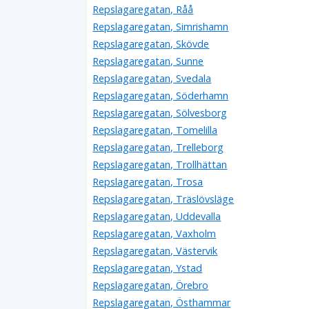
Repslagaregatan, Råå
Repslagaregatan, Simrishamn
Repslagaregatan, Skövde
Repslagaregatan, Sunne
Repslagaregatan, Svedala
Repslagaregatan, Söderhamn
Repslagaregatan, Sölvesborg
Repslagaregatan, Tomelilla
Repslagaregatan, Trelleborg
Repslagaregatan, Trollhättan
Repslagaregatan, Trosa
Repslagaregatan, Träslövsläge
Repslagaregatan, Uddevalla
Repslagaregatan, Vaxholm
Repslagaregatan, Västervik
Repslagaregatan, Ystad
Repslagaregatan, Örebro
Repslagaregatan, Östhammar