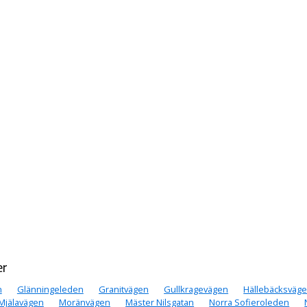
er
n
Glänningeleden
Granitvägen
Gullkragevägen
Hällebäcksväg
Mjälavägen
Moränvägen
Mäster Nilsgatan
Norra Sofieroleden