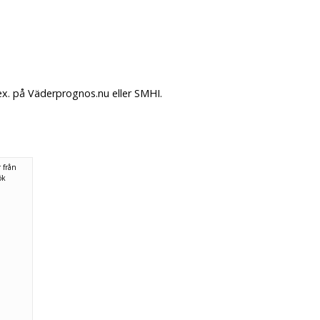
ex. på Väderprognos.nu eller SMHI.
 från
ök