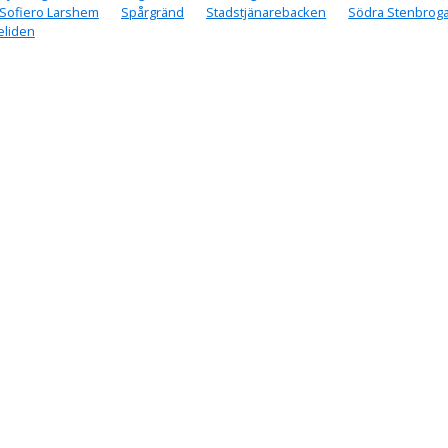
Sofiero Larshem
Spårgränd
Stadstjänarebacken
Södra Stenbrog
eliden