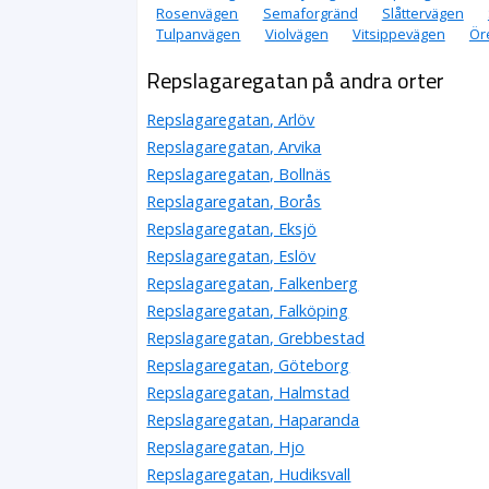
Rosenvägen
Semaforgränd
Slåttervägen
Tulpanvägen
Violvägen
Vitsippevägen
Ör
Repslagaregatan på andra orter
Repslagaregatan, Arlöv
Repslagaregatan, Arvika
Repslagaregatan, Bollnäs
Repslagaregatan, Borås
Repslagaregatan, Eksjö
Repslagaregatan, Eslöv
Repslagaregatan, Falkenberg
Repslagaregatan, Falköping
Repslagaregatan, Grebbestad
Repslagaregatan, Göteborg
Repslagaregatan, Halmstad
Repslagaregatan, Haparanda
Repslagaregatan, Hjo
Repslagaregatan, Hudiksvall