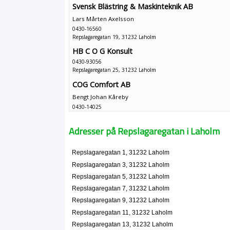
Svensk Blästring & Maskinteknik AB
Lars Mårten Axelsson
0430-16560
Repslagaregatan 19, 31232 Laholm
HB C O G Konsult
0430-93056
Repslagaregatan 25, 31232 Laholm
COG Comfort AB
Bengt Johan Kåreby
0430-14025
Repslagaregatan 25, 31232 Laholm
COG Förvaltning AB
Adresser på Repslagaregatan i Laholm
Bengt Johan Kåreby
Repslagaregatan 25, 31232 Laholm
Repslagaregatan 1, 31232 Laholm
Repslagaregatan 3, 31232 Laholm
COG Softproducts AB
Repslagaregatan 5, 31232 Laholm
Bengt Johan Kåreby
Repslagaregatan 7, 31232 Laholm
0430-14025
Repslagaregatan 9, 31232 Laholm
Repslagaregatan 25, 31232 Laholm
Repslagaregatan 11, 31232 Laholm
Laddningsstationen i Laholm AB
Repslagaregatan 13, 31232 Laholm