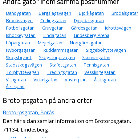
Andra gator inom samma postnummer
Bandygatan
Bergslagsvägen
Björkågatan
Brodalsgata
Bronäsvägen
Curlinggatan
Djupdalsgatan
Fotbollsgatan
Gruvgatan
Gärdesgatan
Idrottsvägen
Ishockeygatan
Lindagatan
Lindesberg Arena
Löpargatan
Mejerigatan
Norrgårdsgatan
Nyborgsgatan
Ruddammsgatan
Siggebohyttevägen
Skogsbrynet
Skogstorpsvägen
Skrinnargatan
Stadsskogsvägen
Stafettgatan
Tennisgatan
Torphyttevägen
Tredingsgatan
Vesslingegatan
Villagatan
Vinkelgatan
Västerplan
Ålkilsgatan
Ålkilsplan
Brotorpsgatan på andra orter
Brotorpsgatan, Borås
Den här sidan samlar information om Brotorpsgatan,
71134, Lindesberg.