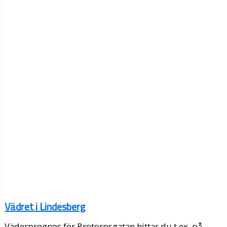
Vädret i Lindesberg
Väderprognos för Brotorpsgatan hittar du t.ex. på