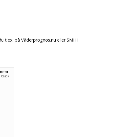
 t.ex. på Väderprognos.nu eller SMHI.
kommer
g
besök