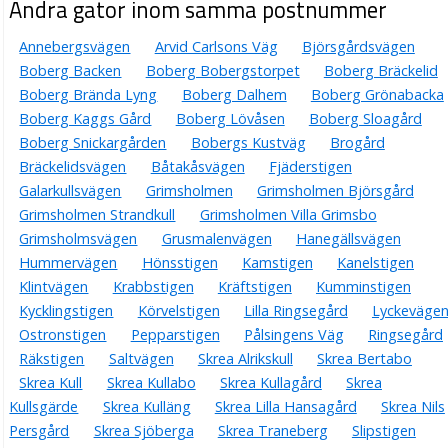
Andra gator inom samma postnummer
Annebergsvägen
Arvid Carlsons Väg
Björsgårdsvägen
Boberg Backen
Boberg Bobergstorpet
Boberg Bräckelid
Boberg Brända Lyng
Boberg Dalhem
Boberg Grönabacka
Boberg Kaggs Gård
Boberg Lövåsen
Boberg Sloagård
Boberg Snickargården
Bobergs Kustväg
Brogård
Bräckelidsvägen
Båtakåsvägen
Fjäderstigen
Galarkullsvägen
Grimsholmen
Grimsholmen Björsgård
Grimsholmen Strandkull
Grimsholmen Villa Grimsbo
Grimsholmsvägen
Grusmalenvägen
Hanegällsvägen
Hummervägen
Hönsstigen
Kamstigen
Kanelstigen
Klintvägen
Krabbstigen
Kräftstigen
Kumminstigen
Kycklingstigen
Körvelstigen
Lilla Ringsegård
Lyckeväge
Ostronstigen
Pepparstigen
Pålsingens Väg
Ringsegård
Räkstigen
Saltvägen
Skrea Alrikskull
Skrea Bertabo
Skrea Kull
Skrea Kullabo
Skrea Kullagård
Skrea
Kullsgärde
Skrea Kulläng
Skrea Lilla Hansagård
Skrea Nils
Persgård
Skrea Sjöberga
Skrea Traneberg
Slipstigen