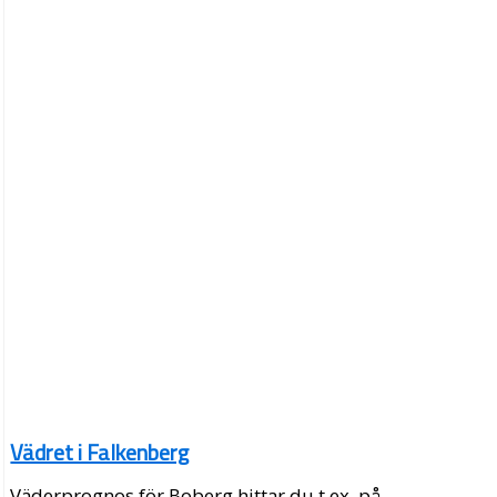
Vädret i Falkenberg
Väderprognos för Boberg hittar du t.ex. på