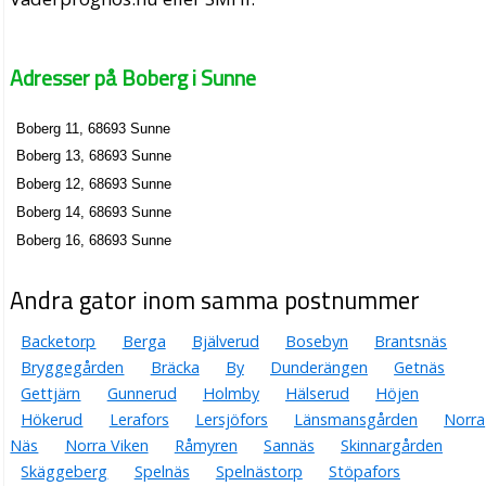
Adresser på Boberg i Sunne
Boberg 11, 68693 Sunne
Boberg 13, 68693 Sunne
Boberg 12, 68693 Sunne
Boberg 14, 68693 Sunne
Boberg 16, 68693 Sunne
Andra gator inom samma postnummer
Backetorp
Berga
Bjälverud
Bosebyn
Brantsnäs
Bryggegården
Bräcka
By
Dunderängen
Getnäs
Gettjärn
Gunnerud
Holmby
Hälserud
Höjen
Hökerud
Lerafors
Lersjöfors
Länsmansgården
Norra
Näs
Norra Viken
Råmyren
Sannäs
Skinnargården
Skäggeberg
Spelnäs
Spelnästorp
Stöpafors