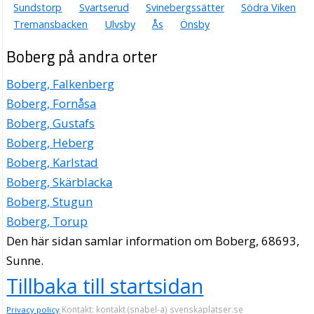
Sundstorp
Svartserud
Svinebergssätter
Södra Viken
Tremansbacken
Ulvsby
Ås
Önsby
Boberg på andra orter
Boberg, Falkenberg
Boberg, Fornåsa
Boberg, Gustafs
Boberg, Heberg
Boberg, Karlstad
Boberg, Skärblacka
Boberg, Stugun
Boberg, Torup
Den här sidan samlar information om Boberg, 68693,
Sunne.
Tillbaka till startsidan
Kontakt: kontakt (snabel-a) svenskaplatser.se
Privacy policy