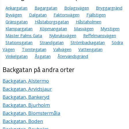
Ankargatan
Bagargatan
Bolagsvägen
Bryggargränd
Byvägen
Dalgatan
Faktorsvägen
Fjällstigen
Gränsgatan
Håstaborgsgatan
Håstaholmen
Klampargatan
Köpmangatan
Masvägen
Myrstigen
Mäster Palms Gata
Nybruksvägen
Reffelmansvägen
Stationsgatan
Strandgatan
Strömbackagatan
Södra
Vägen
Tomtegatan
Vallvägen
Vattengatan
Vinkelgatan
Åsgatan
Återvändsgränd
Backgatan på andra orter
Backgatan, Alstermo
Backgatan, Arvidsjaur
Backgatan, Bankeryd
Backgatan, Bjurholm
Backgatan, Blomstermåla
Backgatan, Boden