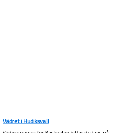
Vädret i Hudiksvall
Väderprognos för Backgatan hittar du t.ex. på