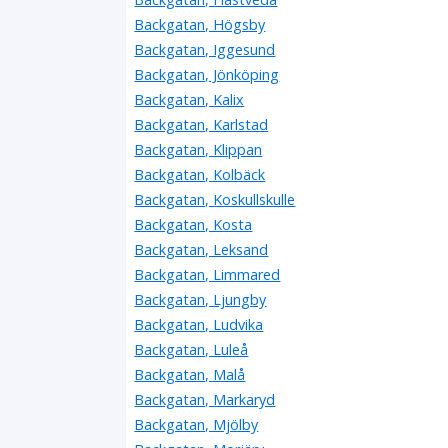
Backgatan, Högsby
Backgatan, Iggesund
Backgatan, Jönköping
Backgatan, Kalix
Backgatan, Karlstad
Backgatan, Klippan
Backgatan, Kolbäck
Backgatan, Koskullskulle
Backgatan, Kosta
Backgatan, Leksand
Backgatan, Limmared
Backgatan, Ljungby
Backgatan, Ludvika
Backgatan, Luleå
Backgatan, Malå
Backgatan, Markaryd
Backgatan, Mjölby