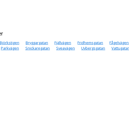
er
Björkstigen
Bryggargatan
Fjällvägen
Fridhemsgatan
Fågelvägen
Parkvägen
Snickaregatan
Sveavägen
Uvbergsgatan
Vattugata