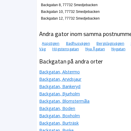
Backgatan 8, 77732 Smedjebacken
Backgatan 10, 77732 Smedjebacken
Backgatan 12, 77732 Smedjebacken
Andra gator inom samma postnumm
Aspstigen
Badhusvägen
Bergslagsvägen
Väg
Högstensgatan
Nya Ågatan
Nygatan
Backgatan på andra orter
Backgatan, Alstermo
Backgatan, Arvidsjaur
Backgatan, Bankeryd
Backgatan, Bjurholm
Backgatan, Blomstermåla
Backgatan, Boden
Backgatan, Boxholm
Backgatan, Burträsk
Backgatan, Byske