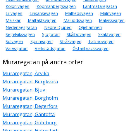
Kolonivägen
Köpmanbergsvägen
Lantmätaregatan
Lillvägen
Linsänkevägen
Malhedsvägen
Malnvägen
Malskär
Maltäktsvägen
Maluddsvägen
Malviksvägen
Nederlagsgatan
Nedre Djuped
Oljehamnen
Segelviksvägen
Sjögatan
Skålbovägen
Skäktvägen
Solvägen
Spinnvägen
Stråkvägen
Tallmovägen
Varvsgatan
Verkstadsgatan
Östanbräcksvägen
Muraregatan på andra orter
Muraregatan, Arvika
Muraregatan, Bergkvara
Muraregatan, Bjuv
Muraregatan, Borgholm
Muraregatan, Degerfors
Muraregatan, Gantofta
Muraregatan, Göteborg
Muraregatan, Halmstad