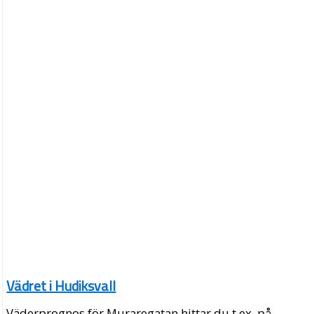
Vädret i Hudiksvall
Väderprognos för Muraregatan hittar du t.ex. på