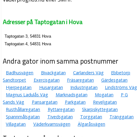
Adresser på Taptogatan i Hova
Taptogatan 3, 54831 Hova
Taptogatan 4, 54831 Hova
Andra gator inom samma postnummer
Badhusvägen
Bivackgatan
Carlanders Väg
Ebbetorp
Sandtorpet
Exercisgatan
Fräsaregatan
Gärdesgatan
Hjerpegatan
Husargatan
Industrigatan
Lindströms Väg
Magnus Ladulås Väg
Marknadsgatan
Mogatan
P G
Sands Väg
Pansargatan
Parkgatan
Reveljgatan
Rusthållaregatan
Ryttaregatan
Skarpskyttegatan
Spannmålsgatan
Tivedsgatan
Torggatan
Tränggatan
Villagatan
Väderkvarnsvägen
Älgaråsvägen