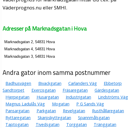
Väderprognos.nu eller SMHI.
Adresser på Marknadsgatan i Hova
Marknadsgatan 2, 54831 Hova
Marknadsgatan 4, 54831 Hova
Marknadsgatan 3, 54831 Hova
Andra gator inom samma postnummer
Badhusvägen
Bivackgatan
Carlanders Väg
Ebbetorp
Sandtorpet
Exercisgatan
Fräsaregatan
Gärdesgatan
Hjerpegatan
Husargatan
Industrigatan
Lindströms Väg
Magnus Ladulås Väg
Mogatan
P G Sands Väg
Pansargatan
Parkgatan
Reveljgatan
Rusthållaregatan
Ryttaregatan
Skarpskyttegatan
Spannmålsgatan
Taptogatan
Tivedsgatan
Torggatan
Tränggatan