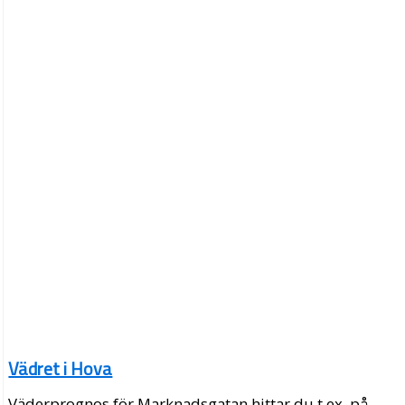
Vädret i Hova
Väderprognos för Marknadsgatan hittar du t.ex. på