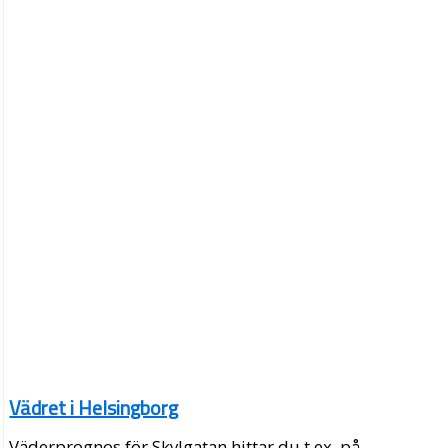
Vädret i Helsingborg
Väderprognos för Skylgatan hittar du t.ex. på