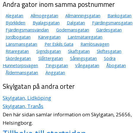
Andra gator inom samma postnummer
Alegatan
Allmogegatan
Allmänningsgatan
Bankogatan
Björkliden
Byalagsgatan
Dalgatan
Fjärdingsmansgatan
Fjärdingsmansvändan
Godemansgatan
Gärdesgatan
Jordbogatan
Kärvegatan
Lantmätaregatan
Länsmansgatan
Per Eskils Gata
Ramlösavägen
Ritaregatan
Sigridsgatan
Skaftgatan
Skiftesgatan
Skördegatan
Slåttergatan
Såningsgatan
Södra
Hunnetorpsvägen
Tingsgatan
Vångagatan
Åbogatan
Åldermansgatan
Änggatan
Skylgatan på andra orter
Skylgatan, Lidköping
Skylgatan, Tranås
Den här sidan samlar information om Skylgatan, 25656,
Helsingborg.