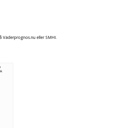
på Väderprognos.nu eller SMHI.
n
ök