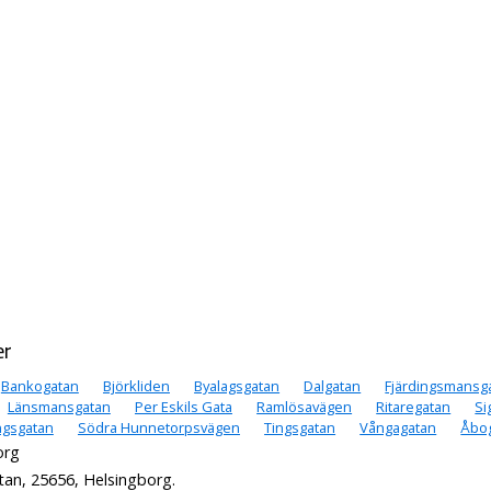
er
Bankogatan
Björkliden
Byalagsgatan
Dalgatan
Fjärdingsmansg
Länsmansgatan
Per Eskils Gata
Ramlösavägen
Ritaregatan
Si
ngsgatan
Södra Hunnetorpsvägen
Tingsgatan
Vångagatan
Åbo
org
tan, 25656, Helsingborg.