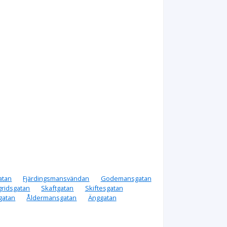
atan
Fjärdingsmansvändan
Godemansgatan
gridsgatan
Skaftgatan
Skiftesgatan
gatan
Åldermansgatan
Änggatan