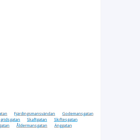
atan
Fjärdingsmansvändan
Godemansgatan
igridsgatan
Skaftgatan
Skiftesgatan
gatan
Åldermansgatan
Änggatan