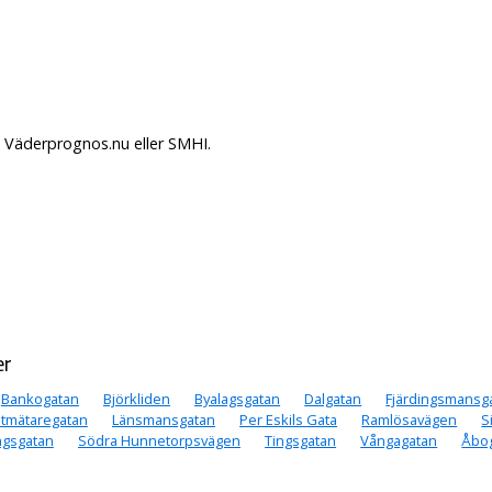
å Väderprognos.nu eller SMHI.
er
Bankogatan
Björkliden
Byalagsgatan
Dalgatan
Fjärdingsmansg
tmätaregatan
Länsmansgatan
Per Eskils Gata
Ramlösavägen
S
ngsgatan
Södra Hunnetorpsvägen
Tingsgatan
Vångagatan
Åbo