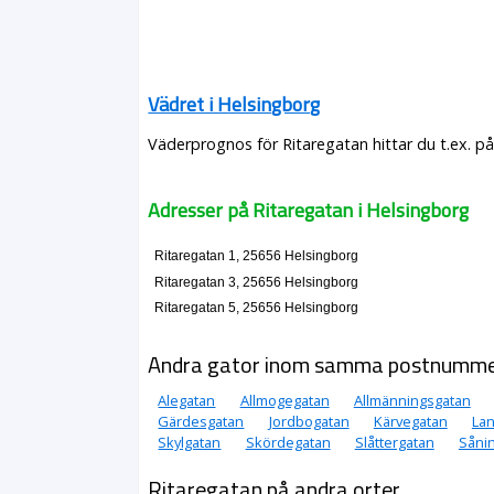
Vädret i Helsingborg
Väderprognos för Ritaregatan hittar du t.ex. p
Adresser på Ritaregatan i Helsingborg
Ritaregatan 1, 25656 Helsingborg
Ritaregatan 3, 25656 Helsingborg
Ritaregatan 5, 25656 Helsingborg
Andra gator inom samma postnumm
Alegatan
Allmogegatan
Allmänningsgatan
Gärdesgatan
Jordbogatan
Kärvegatan
Lan
Skylgatan
Skördegatan
Slåttergatan
Såni
Ritaregatan på andra orter