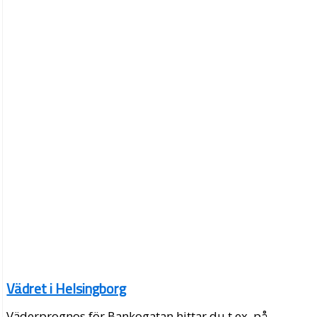
Vädret i Helsingborg
Väderprognos för Bankogatan hittar du t.ex. på