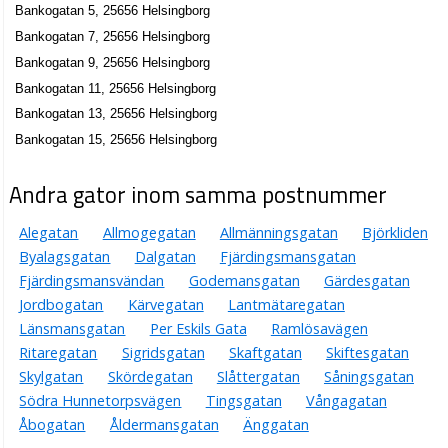
Bankogatan 5, 25656 Helsingborg
Bankogatan 7, 25656 Helsingborg
Bankogatan 9, 25656 Helsingborg
Bankogatan 11, 25656 Helsingborg
Bankogatan 13, 25656 Helsingborg
Bankogatan 15, 25656 Helsingborg
Andra gator inom samma postnummer
Alegatan
Allmogegatan
Allmänningsgatan
Björkliden
Byalagsgatan
Dalgatan
Fjärdingsmansgatan
Fjärdingsmansvändan
Godemansgatan
Gärdesgatan
Jordbogatan
Kärvegatan
Lantmätaregatan
Länsmansgatan
Per Eskils Gata
Ramlösavägen
Ritaregatan
Sigridsgatan
Skaftgatan
Skiftesgatan
Skylgatan
Skördegatan
Slåttergatan
Såningsgatan
Södra Hunnetorpsvägen
Tingsgatan
Vångagatan
Åbogatan
Åldermansgatan
Änggatan