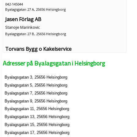
042-145044
Byalagsgatan 27 A, 25656 Helsingborg
Jasen Förlag AB
Stanoje Marinkovic
Byalagsgatan 27 B, 25656 Helsingborg
Torvans Bygg o Kakelservice
Jimmy Roland Robert Sandberg
Adresser på Byalagsgatan i Helsingborg
Byalagsgatan 34 A, 25656 Helsingborg
Byalagsgatan 3, 25656 Helsingborg
TBK Helsingborg AB
Byalagsgatan 5, 25656 Helsingborg
Jimmy Roland Robert Sandberg
Byalagsgatan 34 A, 25656 Helsingborg
Byalagsgatan 7, 25656 Helsingborg
Byalagsgatan 9, 25656 Helsingborg
Hårbetjänten
Byalagsgatan 11, 25656 Helsingborg
Ingela Elisabeth Persson
Byalagsgatan 13, 25656 Helsingborg
042-281414
Byalagsgatan 15, 25656 Helsingborg
Byalagsgatan 48, 25656 Helsingborg
Byalagsgatan 17, 25656 Helsingborg