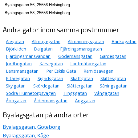
Byalagsgatan 56, 25656 Helsingborg
Byalagsgatan 58, 25656 Helsingborg
Andra gator inom samma postnummer
Alegatan
Allmogegatan
Allmänningsgatan
Bankogatan
Björkliden
Dalgatan
Fjärdingsmansgatan
Fjärdingsmansvändan
Godemansgatan
Gärdesgatan
Jordbogatan
Kärvegatan
Lantmätaregatan
Länsmansgatan
Per Eskils Gata
Ramlösavägen
Ritaregatan
Sigridsgatan
Skaftgatan
Skiftesgatan
Skylgatan
Skördegatan
Slåttergatan
Såningsgatan
Södra Hunnetorpsvägen
Tingsgatan
Vångagatan
Åbogatan
Åldermansgatan
Änggatan
Byalagsgatan på andra orter
Byalagsgatan, Göteborg
Byalagsgatan, Kåge