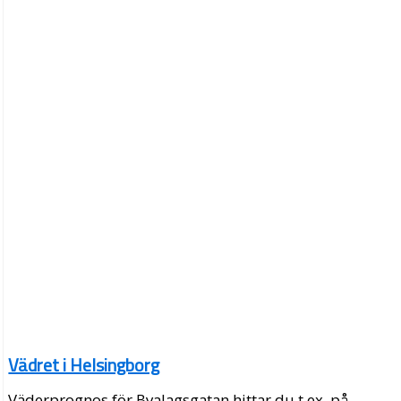
Vädret i Helsingborg
Väderprognos för Byalagsgatan hittar du t.ex. på