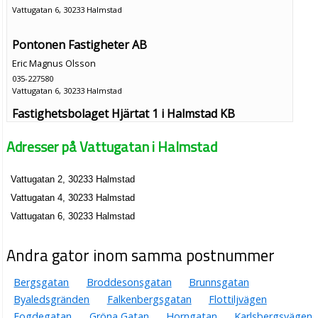
Vattugatan 6, 30233 Halmstad
Pontonen Fastigheter AB
Eric Magnus Olsson
035-227580
Vattugatan 6, 30233 Halmstad
Fastighetsbolaget Hjärtat 1 i Halmstad KB
035-171870
Adresser på Vattugatan i Halmstad
Vattugatan 6 Bv, 30233 Halmstad
Storgatan 15 i Halmstad AB
Vattugatan 2, 30233 Halmstad
Eric Magnus Olsson
Vattugatan 4, 30233 Halmstad
Vattugatan 6 Bv, 30232 Halmstad
Vattugatan 6, 30233 Halmstad
Andra gator inom samma postnummer
Bergsgatan
Broddesonsgatan
Brunnsgatan
Byaledsgränden
Falkenbergsgatan
Flottiljvägen
Fogdegatan
Gröna Gatan
Horngatan
Karlsbergsvägen