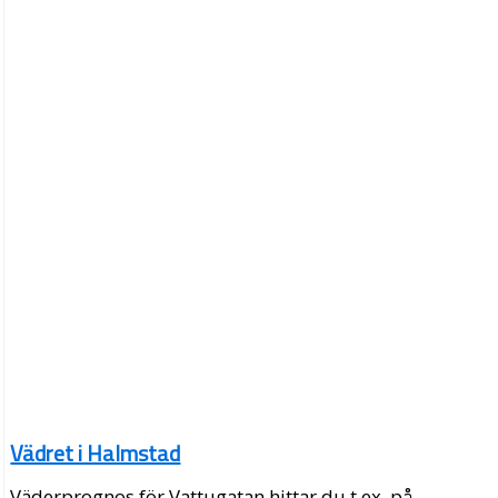
Vädret i Halmstad
Väderprognos för Vattugatan hittar du t.ex. på