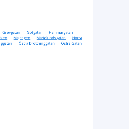
Grevgatan
Götgatan
Hammargatan
cken
Majstigen
Marielundsgatan
Norra
nggatan
Östra Drottninggatan
Östra Gatan