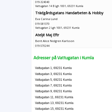
019-324040
Vattugatan 14 B Lgh 1001, 69231 Kumla
Trädgårdsgatans Handarbeten & Hobby
Eva Carina Lund
019-581370
Vattugatan 2 Lgh 1001, 69231 Kumla
Ateljé Maj Eftr
Berit Alice Nolgren Karlsson
019-570244
Vattugatan 2 Lgh 1102, 69231 Kumla
Ingenjörsfirman LCON - Larson Construktion 
Adresser på Vattugatan i Kumla
Kent Erik Larsson
019-570700
Vattugatan 1, 69231 Kumla
Vattugatan 23, 69231 Kumla
Vattugatan 3, 69231 Kumla
Pyramid Sport
Vattugatan 5, 69231 Kumla
Gert Lars-Göran Karlsson
Vattugatan 7, 69231 Kumla
019-582042
Vattugatan 9, 69231 Kumla
Vattugatan 4 Lgh 1002, 69231 Kumla
Vattugatan 11, 69231 Kumla
Örebro Frivilliga Samhällsarbetare
Vattugatan 13, 69231 Kumla
019-201283
Vattugatan 15, 69231 Kumla
Vattugatan 7 E, 69231 Kumla