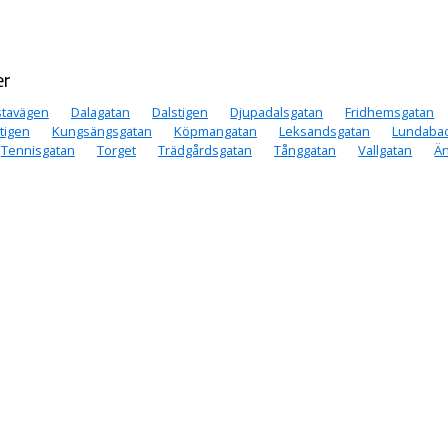
er
stavägen
Dalagatan
Dalstigen
Djupadalsgatan
Fridhemsgatan
tigen
Kungsängsgatan
Köpmangatan
Leksandsgatan
Lundaba
Tennisgatan
Torget
Trädgårdsgatan
Tånggatan
Vallgatan
Ä