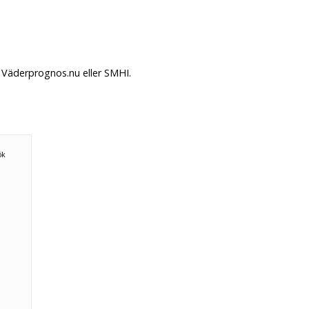
 Väderprognos.nu eller SMHI.
n
ök