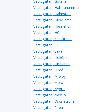
Vattugatan, Götene
Vattugatan, Hallstahammar
Vattugatan, Halmstad
Vattugatan, Huskvarna
Vattugatan, Hässleholm
Vattugatan, Höganäs
Vattugatan, Karlskrona
Vattugatan, Kil
Vattugatan, Laxå
Vattugatan, Lidköping
Vattugatan, Limhamn
Vattugatan, Luleå
Vattugatan, Mjölby
Vattugatan, Mora
Vattugatan, Nybro
Vattugatan, Nässjö
Vattugatan, Oskarström
Vattugatan, Piteå