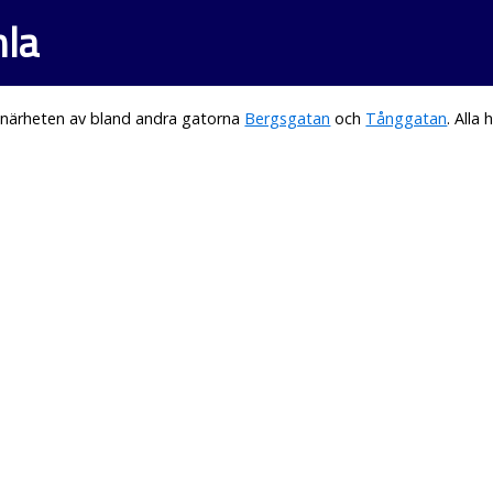
mla
 närheten av bland andra gatorna
Bergsgatan
och
Tånggatan
. All