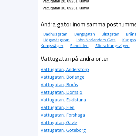
Vattugatan 28, 69231 Kumla
Vattugatan 30, 69231 Kumla
Andra gator inom samma postnumm
Badhusgatan
Bergsgatan
Blixtgatan
Brån
Höganäsgatan
John Norlanders Gata
Kungss
Kungsvägen
Sandliden
Södra Kungsvägen
Vattugatan på andra orter
Vattugatan, Anderstorp
Vattugatan, Borlänge
Vattugatan, Borås
Vattugatan, Domsjö
Vattugatan, Eskilstuna
Vattugatan, Flen
Vattugatan, Forshaga
Vattugatan, Gävle
Vattugatan, Göteborg