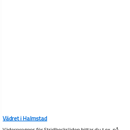
Vädret i Halmstad
Väderprognos för Stridbecksliden hittar du t.ex. på