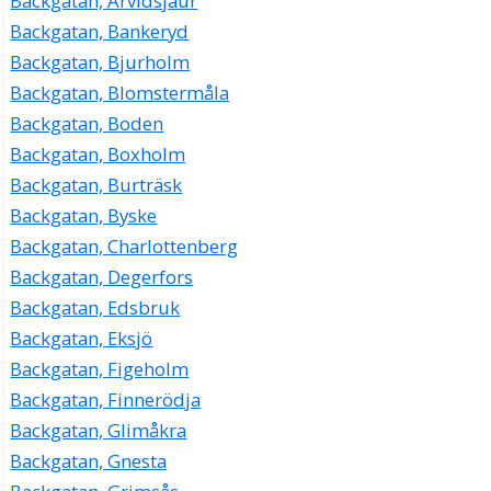
Backgatan, Arvidsjaur
Backgatan, Bankeryd
Backgatan, Bjurholm
Backgatan, Blomstermåla
Backgatan, Boden
Backgatan, Boxholm
Backgatan, Burträsk
Backgatan, Byske
Backgatan, Charlottenberg
Backgatan, Degerfors
Backgatan, Edsbruk
Backgatan, Eksjö
Backgatan, Figeholm
Backgatan, Finnerödja
Backgatan, Glimåkra
Backgatan, Gnesta