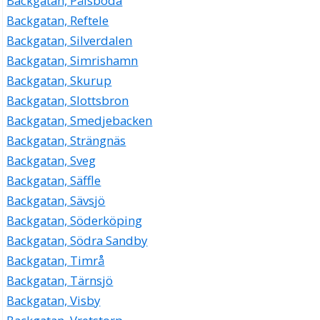
Backgatan, Pålsboda
Backgatan, Reftele
Backgatan, Silverdalen
Backgatan, Simrishamn
Backgatan, Skurup
Backgatan, Slottsbron
Backgatan, Smedjebacken
Backgatan, Strängnäs
Backgatan, Sveg
Backgatan, Säffle
Backgatan, Sävsjö
Backgatan, Söderköping
Backgatan, Södra Sandby
Backgatan, Timrå
Backgatan, Tärnsjö
Backgatan, Visby