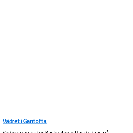
Vädret i Gantofta
Väderprognos för Backgatan hittar du t.ex. på