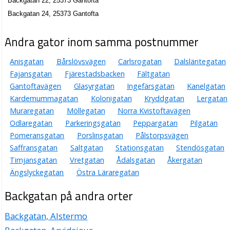
Backgatan 22, 25373 Gantofta
Backgatan 24, 25373 Gantofta
Andra gator inom samma postnummer
Anisgatan
Bårslövsvägen
Carlsrogatan
Dalsläntegatan
Fajansgatan
Fjärestadsbacken
Fältgatan
Gantoftavägen
Glasyrgatan
Ingefärsgatan
Kanelgatan
Kardemummagatan
Kolonigatan
Kryddgatan
Lergatan
Muraregatan
Möllegatan
Norra Kvistoftavägen
Odlaregatan
Parkeringsgatan
Peppargatan
Pilgatan
Pomeransgatan
Porslinsgatan
Pålstorpsvägen
Saffransgatan
Saltgatan
Stationsgatan
Stendösgatan
Timjansgatan
Vretgatan
Ådalsgatan
Åkergatan
Ängslyckegatan
Östra Läraregatan
Backgatan på andra orter
Backgatan, Alstermo