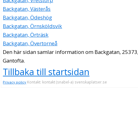
Backgatan, Vretstorp
Backgatan, Västerås
Backgatan, Ödeshög
Backgatan, Örnsköldsvik
Backgatan, Örträsk
Backgatan, Övertorneå
Den här sidan samlar information om Backgatan, 25373
Gantofta.
Tillbaka till startsidan
Kontakt: kontakt (snabel-a) svenskaplatser.se
Privacy policy