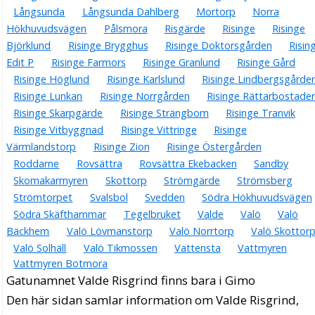
Långsunda
Långsunda Dahlberg
Mortorp
Norra
Hökhuvudsvägen
Pålsmora
Risgärde
Risinge
Risinge
Björklund
Risinge Brygghus
Risinge Doktorsgården
Risin
Edit P
Risinge Farmors
Risinge Granlund
Risinge Gård
Risinge Höglund
Risinge Karlslund
Risinge Lindbergsgårde
Risinge Lunkan
Risinge Norrgården
Risinge Rättarbostade
Risinge Skarpgärde
Risinge Strängbom
Risinge Tranvik
Risinge Vitbyggnad
Risinge Vittringe
Risinge
Värmlandstorp
Risinge Zion
Risinge Östergården
Roddarne
Rovsättra
Rovsättra Ekebacken
Sandby
Skomakarmyren
Skottorp
Strömgärde
Strömsberg
Strömtorpet
Svalsbol
Svedden
Södra Hökhuvudsvägen
Södra Skäfthammar
Tegelbruket
Valde
Valö
Valö
Bäckhem
Valö Lövmanstorp
Valö Norrtorp
Valö Skottor
Valö Solhäll
Valö Tikmossen
Vattensta
Vattmyren
Vattmyren Botmora
Gatunamnet Valde Risgrind finns bara i Gimo
Den här sidan samlar information om Valde Risgrind,