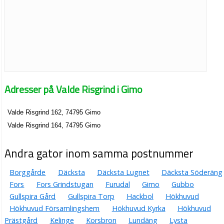
Adresser på Valde Risgrind i Gimo
Valde Risgrind 162, 74795 Gimo
Valde Risgrind 164, 74795 Gimo
Andra gator inom samma postnummer
Borggårde
Däcksta
Däcksta Lugnet
Däcksta Söderäng
Fors
Fors Grindstugan
Furudal
Gimo
Gubbo
Gullspira Gård
Gullspira Torp
Hackbol
Hökhuvud
Hökhuvud Församlingshem
Hökhuvud Kyrka
Hökhuvud
Prästgård
Kelinge
Korsbron
Lundäng
Lysta