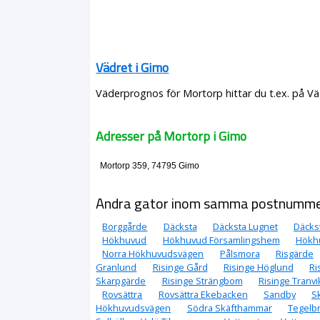
Vädret i Gimo
Väderprognos för Mortorp hittar du t.ex. på Vä
Adresser på Mortorp i Gimo
Mortorp 359, 74795 Gimo
Andra gator inom samma postnumm
Borggårde
Däcksta
Däcksta Lugnet
Däcks
Hökhuvud
Hökhuvud Församlingshem
Hökh
Norra Hökhuvudsvägen
Pålsmora
Risgärde
Granlund
Risinge Gård
Risinge Höglund
Ri
Skarpgärde
Risinge Strängbom
Risinge Tranvi
Rovsättra
Rovsättra Ekebacken
Sandby
S
Hökhuvudsvägen
Södra Skäfthammar
Tegelb