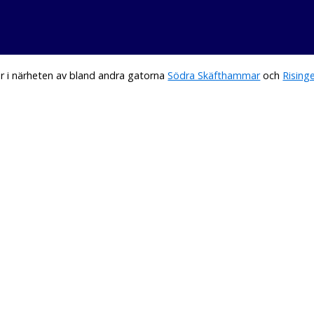
r i närheten av bland andra gatorna
Södra Skäfthammar
och
Rising