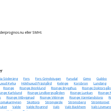
derprognos.nu eller SMHI.
er
ta Söderäng
Fors
Fors Grindstugan
Furudal
Gimo
Gubbo
uvud Kyrka
Hökhuvud Prästgård
Kelinge
Korsbron
Lundäng
Risinge
Risinge Björklund
Risinge Brygghus
Risinge Doktorsgå
singe Karlslund
Risinge Lindbergsgården
Risinge Lunkan
Risinge
k
Risinge Vitbyggnad
Risinge Vittringe
Risinge Värmlandstorp
R
komakarmyren
Skottorp
Strömgärde
Strömsberg
Strömtorpet
ruket
Valde
Valde Risgrind
Valö
Valö Bäckhem
Valö Lövman