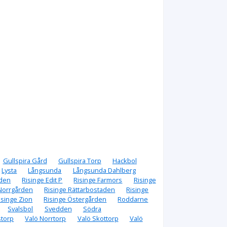
Gullspira Gård
Gullspira Torp
Hackbol
Lysta
Långsunda
Långsunda Dahlberg
rden
Risinge Edit P
Risinge Farmors
Risinge
 Norrgården
Risinge Rättarbostaden
Risinge
isinge Zion
Risinge Östergården
Roddarne
Svalsbol
Svedden
Södra
storp
Valö Norrtorp
Valö Skottorp
Valö