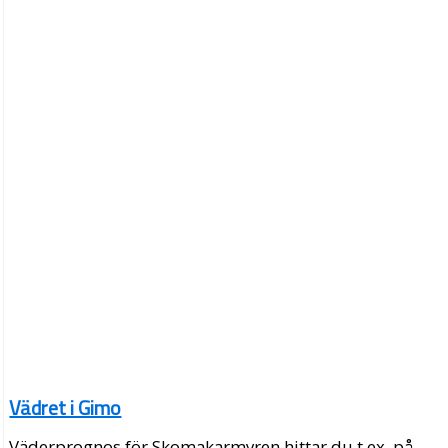
Vädret i Gimo
Väderprognos för Skomakarmyren hittar du t.ex. på