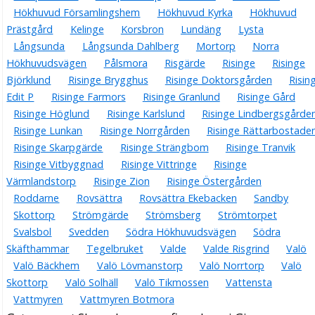
Hökhuvud Församlingshem
Hökhuvud Kyrka
Hökhuvud
Prästgård
Kelinge
Korsbron
Lundäng
Lysta
Långsunda
Långsunda Dahlberg
Mortorp
Norra
Hökhuvudsvägen
Pålsmora
Risgärde
Risinge
Risinge
Björklund
Risinge Brygghus
Risinge Doktorsgården
Risin
Edit P
Risinge Farmors
Risinge Granlund
Risinge Gård
Risinge Höglund
Risinge Karlslund
Risinge Lindbergsgårde
Risinge Lunkan
Risinge Norrgården
Risinge Rättarbostade
Risinge Skarpgärde
Risinge Strängbom
Risinge Tranvik
Risinge Vitbyggnad
Risinge Vittringe
Risinge
Värmlandstorp
Risinge Zion
Risinge Östergården
Roddarne
Rovsättra
Rovsättra Ekebacken
Sandby
Skottorp
Strömgärde
Strömsberg
Strömtorpet
Svalsbol
Svedden
Södra Hökhuvudsvägen
Södra
Skäfthammar
Tegelbruket
Valde
Valde Risgrind
Valö
Valö Bäckhem
Valö Lövmanstorp
Valö Norrtorp
Valö
Skottorp
Valö Solhäll
Valö Tikmossen
Vattensta
Vattmyren
Vattmyren Botmora