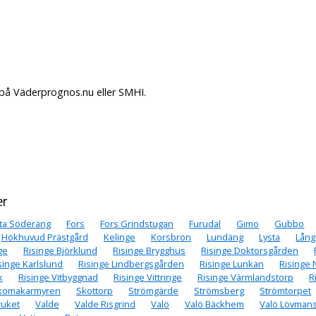
. på Väderprognos.nu eller SMHI.
er
ta Söderäng
Fors
Fors Grindstugan
Furudal
Gimo
Gubbo
Hökhuvud Prästgård
Kelinge
Korsbron
Lundäng
Lysta
Lån
ge
Risinge Björklund
Risinge Brygghus
Risinge Doktorsgården
singe Karlslund
Risinge Lindbergsgården
Risinge Lunkan
Risinge
k
Risinge Vitbyggnad
Risinge Vittringe
Risinge Värmlandstorp
R
komakarmyren
Skottorp
Strömgärde
Strömsberg
Strömtorpet
ruket
Valde
Valde Risgrind
Valö
Valö Bäckhem
Valö Lövman