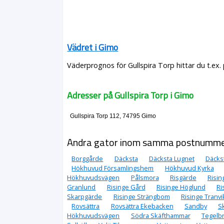
Vädret i Gimo
Väderprognos för Gullspira Torp hittar du t.ex
Adresser på Gullspira Torp i Gimo
Gullspira Torp 112, 74795 Gimo
Andra gator inom samma postnumm
Borggårde
Däcksta
Däcksta Lugnet
Däcks
Hökhuvud Församlingshem
Hökhuvud Kyrka
Hökhuvudsvägen
Pålsmora
Risgärde
Risin
Granlund
Risinge Gård
Risinge Höglund
Ri
Skarpgärde
Risinge Strängbom
Risinge Tranvi
Rovsättra
Rovsättra Ekebacken
Sandby
S
Hökhuvudsvägen
Södra Skäfthammar
Tegelb