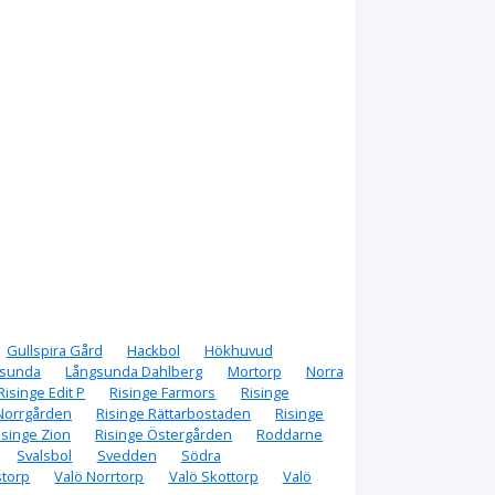
Gullspira Gård
Hackbol
Hökhuvud
gsunda
Långsunda Dahlberg
Mortorp
Norra
Risinge Edit P
Risinge Farmors
Risinge
 Norrgården
Risinge Rättarbostaden
Risinge
isinge Zion
Risinge Östergården
Roddarne
Svalsbol
Svedden
Södra
storp
Valö Norrtorp
Valö Skottorp
Valö