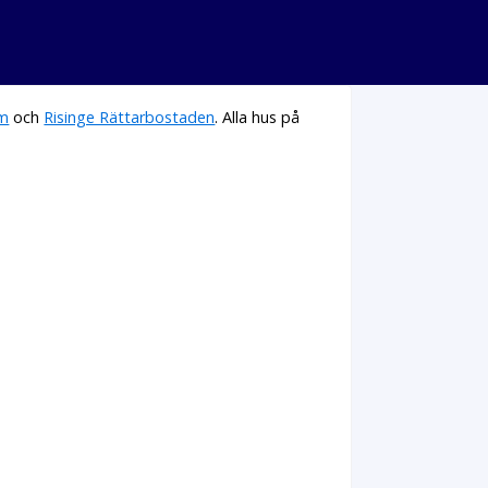
em
och
Risinge Rättarbostaden
. Alla hus på