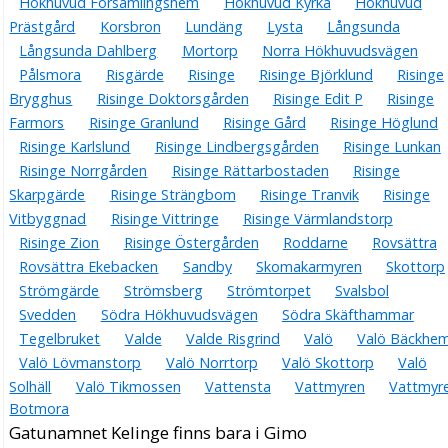
Hökhuvud Församlingshem
Hökhuvud Kyrka
Hökhuvud
Prästgård
Korsbron
Lundäng
Lysta
Långsunda
Långsunda Dahlberg
Mortorp
Norra Hökhuvudsvägen
Pålsmora
Risgärde
Risinge
Risinge Björklund
Risinge
Brygghus
Risinge Doktorsgården
Risinge Edit P
Risinge
Farmors
Risinge Granlund
Risinge Gård
Risinge Höglund
Risinge Karlslund
Risinge Lindbergsgården
Risinge Lunkan
Risinge Norrgården
Risinge Rättarbostaden
Risinge
Skarpgärde
Risinge Strängbom
Risinge Tranvik
Risinge
Vitbyggnad
Risinge Vittringe
Risinge Värmlandstorp
Risinge Zion
Risinge Östergården
Roddarne
Rovsättra
Rovsättra Ekebacken
Sandby
Skomakarmyren
Skottorp
Strömgärde
Strömsberg
Strömtorpet
Svalsbol
Svedden
Södra Hökhuvudsvägen
Södra Skäfthammar
Tegelbruket
Valde
Valde Risgrind
Valö
Valö Bäckhe
Valö Lövmanstorp
Valö Norrtorp
Valö Skottorp
Valö
Solhäll
Valö Tikmossen
Vattensta
Vattmyren
Vattmyr
Botmora
Gatunamnet Kelinge finns bara i Gimo