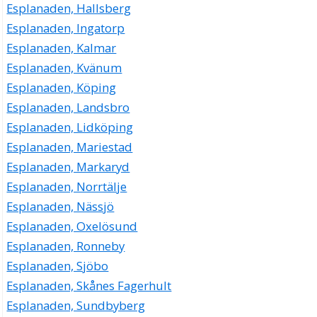
Esplanaden, Hallsberg
Esplanaden 19, 23439 Lomma
Esplanaden, Ingatorp
NEREFA I LOMMA AB
Esplanaden, Kalmar
Juris Tonijs Neret
Esplanaden, Kvänum
040-411944
Esplanaden, Köping
Esplanaden 21 1301, 23439 Lomma
Esplanaden, Landsbro
Esplanaden, Lidköping
Esplanaden, Mariestad
Esplanaden, Markaryd
Esplanaden, Norrtälje
Esplanaden, Nässjö
Esplanaden, Oxelösund
Esplanaden, Ronneby
Esplanaden, Sjöbo
Esplanaden, Skånes Fagerhult
Esplanaden, Sundbyberg