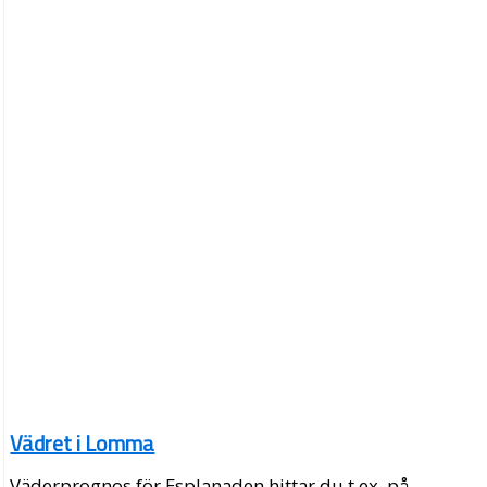
Vädret i Lomma
Väderprognos för Esplanaden hittar du t.ex. på