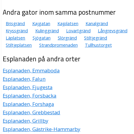
Mericsson AB
Andra gator inom samma postnummer
Martin Boye Ericsson
Brisgränd
Kajgatan
Kajplatsen
Kanalgränd
0705-410941
Esplanaden 15, 23439 Lomma
Kryssgränd
Kulinggränd
Lovartgränd
Långrevsgränd
Svenska Lager slab AB
Läplatsen
Sjögatan
Slörgränd
Stiltjegränd
Stiltjeplatsen
Strandpromenaden
Tullhustorget
Ronny Eric Johan Lindström
046-5407001
Esplanaden på andra orter
Esplanaden 15, 23439 Lomma
Tomas Leprince AB
Esplanaden, Emmaboda
Erik Tomas Leprince
Esplanaden, Falun
040-460868
Esplanaden 17 1tr 1103, 23439 Lomma
Esplanaden, Fjugesta
Esplanaden, Forsbacka
jama it solutions
Esplanaden, Forshaga
Karl Martin Gunnar Jagrin
Esplanaden 17 2tr, 23439 Lomma
Esplanaden, Grebbestad
Esplanaden, Grillby
Proactive Consulting GD HB
Esplanaden, Gästrike-Hammarby
Ann Elisabeth Dahl