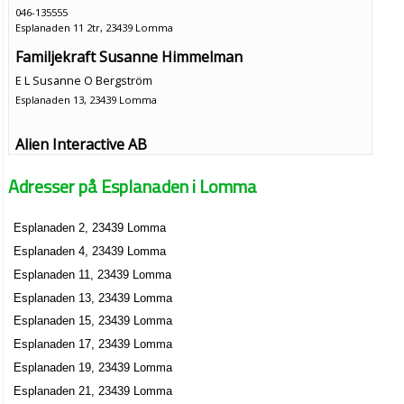
046-135555
Esplanaden 11 2tr, 23439 Lomma
Familjekraft Susanne Himmelman
E L Susanne O Bergström
Esplanaden 13, 23439 Lomma
Alien Interactive AB
Martin Boye Ericsson
Adresser på Esplanaden i Lomma
046-320585
Esplanaden 15, 23439 Lomma
Esplanaden 2, 23439 Lomma
BizPart Multishop AB
Esplanaden 4, 23439 Lomma
Martin Boye Ericsson
Esplanaden 15, 23439 Lomma
Esplanaden 11, 23439 Lomma
Esplanaden 13, 23439 Lomma
Hälsomedicinskt Center Barnmorskemottagning
Esplanaden 15, 23439 Lomma
Lomma AB
Esplanaden 17, 23439 Lomma
Stefan Rocco Hansson
Esplanaden 19, 23439 Lomma
Esplanaden 15, 23439 Lomma
Esplanaden 21, 23439 Lomma