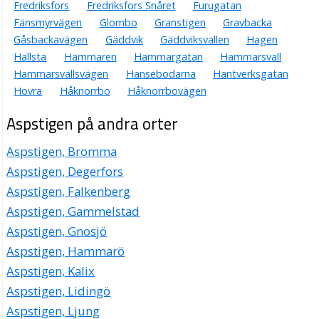
Fredriksfors
Fredriksfors Snåret
Furugatan
Fänsmyrvägen
Glombo
Granstigen
Gravbacka
Gåsbackavägen
Gäddvik
Gäddviksvallen
Hagen
Hallsta
Hammaren
Hammargatan
Hammarsvall
Hammarsvallsvägen
Hansebodarna
Hantverksgatan
Hovra
Håknorrbo
Håknorrbovägen
Aspstigen på andra orter
Aspstigen, Bromma
Aspstigen, Degerfors
Aspstigen, Falkenberg
Aspstigen, Gammelstad
Aspstigen, Gnosjö
Aspstigen, Hammarö
Aspstigen, Kalix
Aspstigen, Lidingö
Aspstigen, Ljung