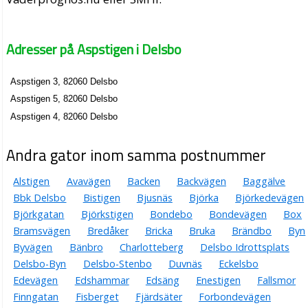
Adresser på Aspstigen i Delsbo
Aspstigen 3, 82060 Delsbo
Aspstigen 5, 82060 Delsbo
Aspstigen 4, 82060 Delsbo
Andra gator inom samma postnummer
Alstigen
Avavägen
Backen
Backvägen
Baggälve
Bbk Delsbo
Bistigen
Bjusnäs
Björka
Björkedevägen
Björkgatan
Björkstigen
Bondebo
Bondevägen
Box
Bramsvägen
Bredåker
Bricka
Bruka
Brändbo
Byn
Byvägen
Bänbro
Charlotteberg
Delsbo Idrottsplats
Delsbo-Byn
Delsbo-Stenbo
Duvnäs
Eckelsbo
Edevägen
Edshammar
Edsäng
Enestigen
Fallsmor
Finngatan
Fisberget
Fjärdsäter
Forbondevägen