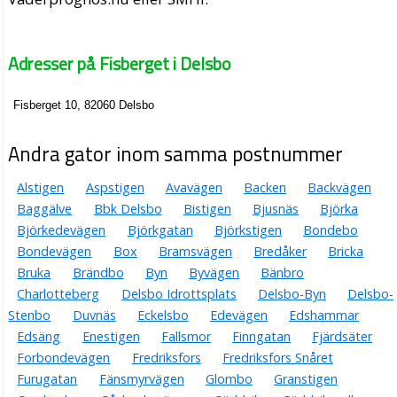
Adresser på Fisberget i Delsbo
Fisberget 10, 82060 Delsbo
Andra gator inom samma postnummer
Alstigen
Aspstigen
Avavägen
Backen
Backvägen
Baggälve
Bbk Delsbo
Bistigen
Bjusnäs
Björka
Björkedevägen
Björkgatan
Björkstigen
Bondebo
Bondevägen
Box
Bramsvägen
Bredåker
Bricka
Bruka
Brändbo
Byn
Byvägen
Bänbro
Charlotteberg
Delsbo Idrottsplats
Delsbo-Byn
Delsbo-
Stenbo
Duvnäs
Eckelsbo
Edevägen
Edshammar
Edsäng
Enestigen
Fallsmor
Finngatan
Fjärdsäter
Forbondevägen
Fredriksfors
Fredriksfors Snåret
Furugatan
Fänsmyrvägen
Glombo
Granstigen