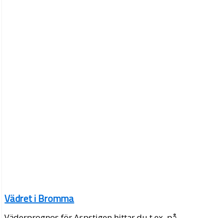
Vädret i Bromma
Väderprognos för Aspstigen hittar du t.ex. på