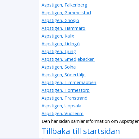
Aspstigen, Falkenberg
Aspstigen, Gammelstad
Aspstigen, Gnosjö
Aspstigen, Hammarö
Aspstigen, Kalix
Aspstigen, Lidingö
Aspstigen, Ljung
Aspstigen, Smedjebacken
Aspstigen, Solna
Aspstigen, Södertälje
Aspstigen, Timmernabben
Aspstigen, Tormestorp
Aspstigen, Transtrand
Aspstigen, Uppsala
Aspstigen, Vuollerim
Den här sidan samlar information om Aspstigen
Tillbaka till startsidan