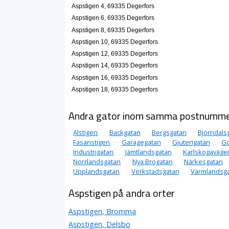
Aspstigen 4, 69335 Degerfors
Aspstigen 6, 69335 Degerfors
Aspstigen 8, 69335 Degerfors
Aspstigen 10, 69335 Degerfors
Aspstigen 12, 69335 Degerfors
Aspstigen 14, 69335 Degerfors
Aspstigen 16, 69335 Degerfors
Aspstigen 18, 69335 Degerfors
Andra gator inom samma postnumm
Alstigen
Backgatan
Bergsgatan
Björndals
Fasanstigen
Garagegatan
Gjuterigatan
Go
Industrigatan
Jämtlandsgatan
Karlskogaväge
Norrlandsgatan
Nya Brogatan
Närkesgatan
Upplandsgatan
Verkstadsgatan
Värmlandsg
Aspstigen på andra orter
Aspstigen, Bromma
Aspstigen, Delsbo