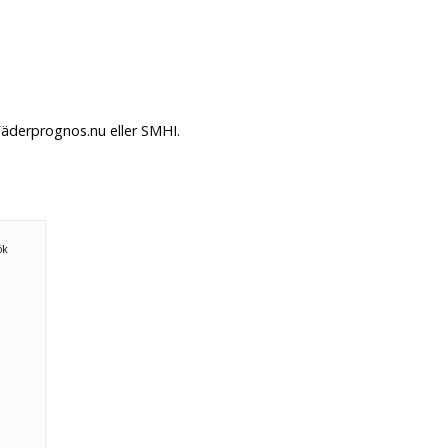
Väderprognos.nu eller SMHI.
ök