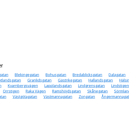
er
gatan
Blekingegatan
Bohusgatan
Bredablicksgatan
Dalagatan
tlandsgatan
Granlidsgatan
Gästrikegatan
Hallandsgatan
Hälsi
n
Kvarnbergsvägen
Lapplandsgatan
Lindgrensgatan
Lindstige
Orrstigen
Raka Vägen
Ramshöjdsgatan
Skånegatan
Sörmlan
atan
Västgötagatan
Västmannagatan
Zongatan
Ångermannaga