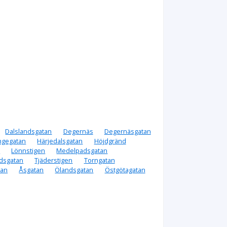
Dalslandsgatan
Degernäs
Degernäsgatan
ngegatan
Härjedalsgatan
Höjdgränd
n
Lönnstigen
Medelpadsgatan
dsgatan
Tjäderstigen
Torngatan
tan
Åsgatan
Ölandsgatan
Östgötagatan