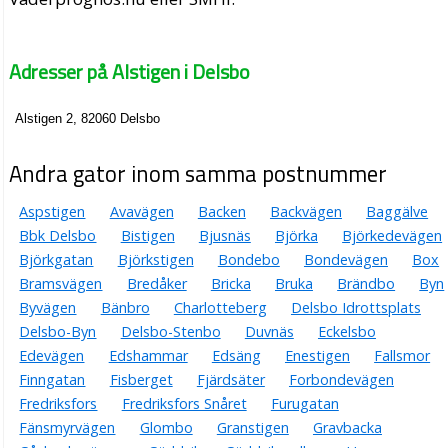
Adresser på Alstigen i Delsbo
Alstigen 2, 82060 Delsbo
Andra gator inom samma postnummer
Aspstigen
Avavägen
Backen
Backvägen
Baggälve
Bbk Delsbo
Bistigen
Bjusnäs
Björka
Björkedevägen
Björkgatan
Björkstigen
Bondebo
Bondevägen
Box
Bramsvägen
Bredåker
Bricka
Bruka
Brändbo
Byn
Byvägen
Bänbro
Charlotteberg
Delsbo Idrottsplats
Delsbo-Byn
Delsbo-Stenbo
Duvnäs
Eckelsbo
Edevägen
Edshammar
Edsäng
Enestigen
Fallsmor
Finngatan
Fisberget
Fjärdsäter
Forbondevägen
Fredriksfors
Fredriksfors Snåret
Furugatan
Fänsmyrvägen
Glombo
Granstigen
Gravbacka