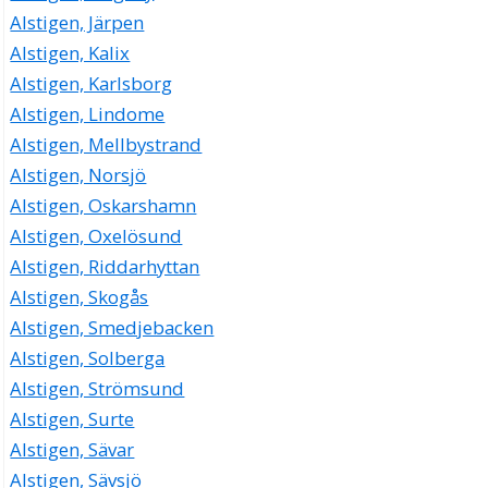
Alstigen, Järpen
Alstigen, Kalix
Alstigen, Karlsborg
Alstigen, Lindome
Alstigen, Mellbystrand
Alstigen, Norsjö
Alstigen, Oskarshamn
Alstigen, Oxelösund
Alstigen, Riddarhyttan
Alstigen, Skogås
Alstigen, Smedjebacken
Alstigen, Solberga
Alstigen, Strömsund
Alstigen, Surte
Alstigen, Sävar
Alstigen, Sävsjö