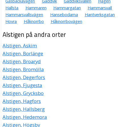
Gåsbackavägen
Gäddvik
Gäddviksvallen
Hagen
Hallsta
Hammaren
Hammargatan
Hammarsvall
Hammarsvallsvägen
Hansebodarna
Hantverksgatan
Hovra
Håknorrbo
Håknorrbovägen
Alstigen på andra orter
Alstigen, Askim
Alstigen, Borlänge
Alstigen, Broaryd
Alstigen, Bromölla
Alstigen, Degerfors
Alstigen, Fjugesta
Alstigen, Grycksbo
Alstigen, Hagfors
Alstigen, Hallsberg
Alstigen, Hedemora
Alstigen, Högsby