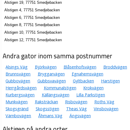
Alstigen 19, 77751 Smedjebacken
Alstigen 4, 77751 Smedjebacken
Alstigen 6, 77751 Smedjebacken
Alstigen 8, 77751 Smedjebacken
Alstigen 10, 77751 Smedjebacken
Alstigen 12, 77751 Smedjebacken
Andra gator inom samma postnummer
Alsings Väg
Björkvägen
Blåsenhofsvägen
Broddvägen
Brunnsvägen
Bryggarvägen
Egnahemsvägen
Gubbovägen
Gubbsvavägen
Gyltbacken
Harstigen
Herrgårdsvägen
Kommunalstigen
Krokvägen
Kurbergsvägen
Källängsvägen
Lilla Parkstigen
Munkvägen
Raksträckan
Risbovägen
Roths Väg
Skogsgränd
Skogsstigen
Theas Väg
Vinsbovägen
Värnbovägen
Åhmans Väg
Ängsvägen
Alstigen på andra orter