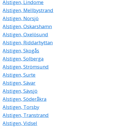
Alstigen, Lindome
Alstigen, Mellbystrand
Alstigen, Norsjö
Alstigen, Oskarshamn
Alstigen, Oxelösund
Alstigen, Riddarhyttan
Alstigen, Skogås
Alstigen, Solberga
Alstigen, Strömsund
Alstigen, Surte
Alstigen, Sävar
Alstigen, Sävsjö
Alstigen, Söderåkra
Alstigen, Torsby
Alstigen, Transtrand
Alstigen, Vidsel