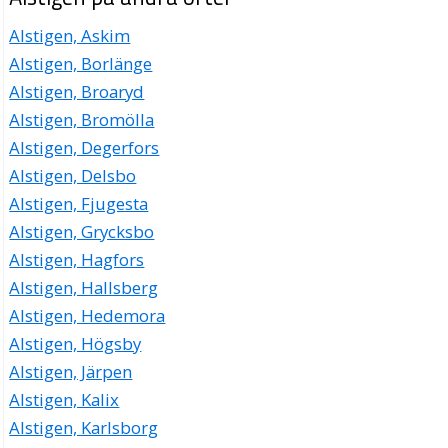
Alstigen, Askim
Alstigen, Borlänge
Alstigen, Broaryd
Alstigen, Bromölla
Alstigen, Degerfors
Alstigen, Delsbo
Alstigen, Fjugesta
Alstigen, Grycksbo
Alstigen, Hagfors
Alstigen, Hallsberg
Alstigen, Hedemora
Alstigen, Högsby
Alstigen, Järpen
Alstigen, Kalix
Alstigen, Karlsborg