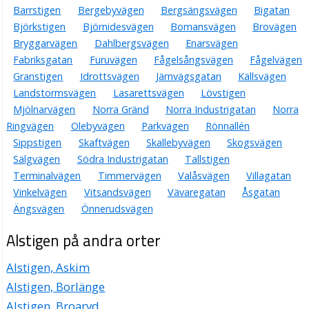
Barrstigen
Bergebyvägen
Bergsängsvägen
Bigatan
Bergeby Fastigheter AB
Björkstigen
Björnidesvägen
Bomansvägen
Brovägen
Per Erik Frykedal
Bryggarvägen
Dahlbergsvägen
Enarsvägen
Alstigen 8 C, 68534 Torsby
Fabriksgatan
Furuvägen
Fågelsångsvägen
Fågelvägen
Granstigen
Idrottsvägen
Järnvägsgatan
Källsvägen
Landstormsvägen
Lasarettsvägen
Lövstigen
Mjölnarvägen
Norra Gränd
Norra Industrigatan
Norra
Ringvägen
Olebyvägen
Parkvägen
Rönnallén
Sippstigen
Skaftvägen
Skallebyvägen
Skogsvägen
Sälgvägen
Södra Industrigatan
Tallstigen
Terminalvägen
Timmervägen
Valåsvägen
Villagatan
Vinkelvägen
Vitsandsvägen
Vävaregatan
Åsgatan
Ängsvägen
Önnerudsvägen
Alstigen på andra orter
Alstigen, Askim
Alstigen, Borlänge
Alstigen, Broaryd