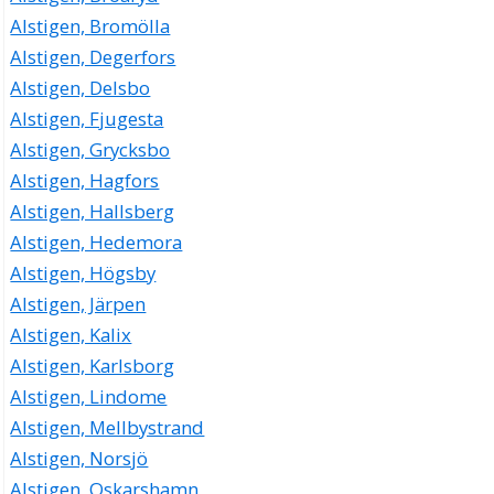
Alstigen, Bromölla
Alstigen, Degerfors
Alstigen, Delsbo
Alstigen, Fjugesta
Alstigen, Grycksbo
Alstigen, Hagfors
Alstigen, Hallsberg
Alstigen, Hedemora
Alstigen, Högsby
Alstigen, Järpen
Alstigen, Kalix
Alstigen, Karlsborg
Alstigen, Lindome
Alstigen, Mellbystrand
Alstigen, Norsjö
Alstigen, Oskarshamn