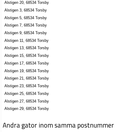
Alstigen 20, 68534 Torsby
Lars Patrik Nygren
Alstigen 3, 68534 Torsby
Alstigen 6, 68534 Torsby
Alstigen 5, 68534 Torsby
Alstigen 7, 68534 Torsby
Per-Olov Olsen AB
Alstigen 9, 68534 Torsby
Per Olov Olsen
Alstigen 11, 68534 Torsby
Alstigen 6, 68534 Torsby
Alstigen 13, 68534 Torsby
Torsby Mekaniska AB
Alstigen 15, 68534 Torsby
Leif Conny Jansson
Alstigen 17, 68534 Torsby
0560-12055
Alstigen 19, 68534 Torsby
Alstigen 6, 68534 Torsby
Alstigen 21, 68534 Torsby
Torsby Teknikcenter AB
Alstigen 23, 68534 Torsby
Per Arne Asp
Alstigen 25, 68534 Torsby
076-8145770
Alstigen 27, 68534 Torsby
Alstigen 6, 68534 Torsby
Alstigen 29, 68534 Torsby
WEAB, Wermlands Elektronik AB
Per Olov Olsen
Andra gator inom samma postnummer
0560-689650
Alstigen 6, 68534 Torsby