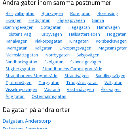
Andra gator inom samma postnummer
Bergvallagatan
Björkvägen
Boregatan
Borensäng
Ekvägen
Fredsgatan
Fågelsjövägen
Gamla
Skänningevägen
Götagatan
Hagagatan
Hamnvägen
Holstens Väg
Husbyvägen
Hällsättersleden
Höggatan
Kanalvägen
Klakorpsgatan
Klintgatan
Korsbäcksvägen
Kvarngatan
Källgatan
Linköpingsvägen
Magasinsgatan
Malmslättsgatan
Norrbygatan
Salsjövägen
Sandbäcksgatan
Skolgatan
Skänningevägen
Stigbergsgatan
Strandbadens Campingområde
Strandbadens Stugområde
Strandvägen
Sundlingsvägen
Tjällmovägen
Torggatan
Trädgårdsgatan
Vallgatan
Visselmyravägen
Västanå
Västanåvägen
Åkervägen
Änggatan
Östermalmsgatan
Dalgatan på andra orter
Dalgatan, Anderstorp
Dalgatan, Anneberg