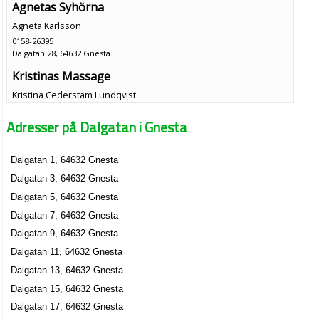
Agnetas Syhörna
Agneta Karlsson
0158-26395
Dalgatan 28, 64632 Gnesta
Kristinas Massage
Kristina Cederstam Lundqvist
0158-12994
Adresser på Dalgatan i Gnesta
Dalgatan 3, 64632 Gnesta
Färg & Inspiration i Gnesta AB
Dalgatan 1, 64632 Gnesta
Vesa Erik Seppänen
Dalgatan 3, 64632 Gnesta
0158-40400
Dalgatan 40, 64632 Gnesta
Dalgatan 5, 64632 Gnesta
Dalgatan 7, 64632 Gnesta
Dalgatan 9, 64632 Gnesta
Dalgatan 11, 64632 Gnesta
Dalgatan 13, 64632 Gnesta
Dalgatan 15, 64632 Gnesta
Dalgatan 17, 64632 Gnesta