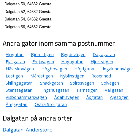
Dalgatan 50, 64632 Gnesta
Dalgatan 52, 64632 Gnesta
Dalgatan 54, 64632 Gnesta
Dalgatan 56, 64632 Gnesta
Andra gator inom samma postnummer
Alpgatan
Björnstigen
Bygdevägen
Dagagatan
Fjällgatan
Frejavägen
Hagagatan
Hjortstigen
Hästskovägen
Högbovägen
Höjdgatan
Ingalundaväge
Lostigen
Mårdstigen
Nyblinstigen
Rosenhed
Skillingagatan
Snäckgatan
Solrosvägen
Solvägen
Stenstagatan
Tingshusgatan
Tärnstigen
Vallgatan
Visbohammarsvägen
Ådahlsvägen
Åsgatan
Älgstigen
Ängsgatan
Östra Storgatan
Dalgatan på andra orter
Dalgatan, Anderstorp