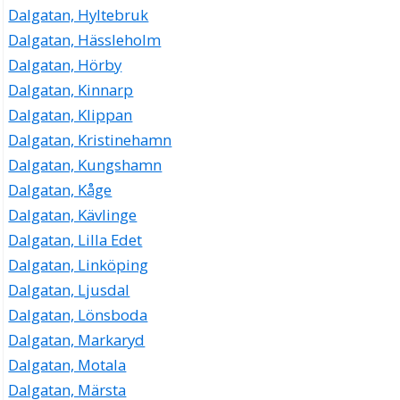
Dalgatan, Hyltebruk
Dalgatan, Hässleholm
Dalgatan, Hörby
Dalgatan, Kinnarp
Dalgatan, Klippan
Dalgatan, Kristinehamn
Dalgatan, Kungshamn
Dalgatan, Kåge
Dalgatan, Kävlinge
Dalgatan, Lilla Edet
Dalgatan, Linköping
Dalgatan, Ljusdal
Dalgatan, Lönsboda
Dalgatan, Markaryd
Dalgatan, Motala
Dalgatan, Märsta