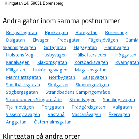
Klintgatan 14, 59031 Borensberg
Andra gator inom samma postnummer
Bergvallagatan
Björkvägen
Boregatan
Borensäng
Dalgatan
Ekvägen
Fredsgatan
Fågelsjövägen
Gamla
Skänningevägen
Götagatan
Hagagatan
Hamnvägen
Holstens Väg
Husbyvägen
Hällsättersleden
Höggatan
Kanalvägen
Klakorpsgatan
Korsbäcksvägen
Kvarngatan
Källgatan
Linköpingsvägen
Magasinsgatan
Malmslättsgatan
Norrbygatan
Salsjövägen
Sandbäcksgatan
Skolgatan
Skänningevägen
Stigbergsgatan
Strandbadens Campingområde
Strandbadens Stugområde
Strandvägen
Sundlingsvägen
Tjällmovägen
Torggatan
Trädgårdsgatan
Vallgatan
Visselmyravägen
Västanå
Västanåvägen
Åkervägen
Änggatan
Östermalmsgatan
Klintgatan på andra orter