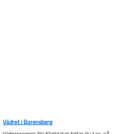
Vädret i Borensberg
Väderprognos för Klintgatan hittar du t.ex. på