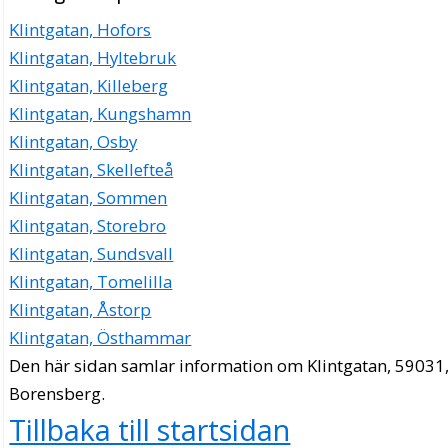
Klintgatan, Hofors
Klintgatan, Hyltebruk
Klintgatan, Killeberg
Klintgatan, Kungshamn
Klintgatan, Osby
Klintgatan, Skellefteå
Klintgatan, Sommen
Klintgatan, Storebro
Klintgatan, Sundsvall
Klintgatan, Tomelilla
Klintgatan, Åstorp
Klintgatan, Östhammar
Den här sidan samlar information om Klintgatan, 59031
Borensberg.
Tillbaka till startsidan