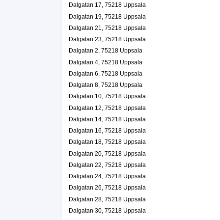
Dalgatan 17, 75218 Uppsala
Artefakt Göran & Gunnel HB
Dalgatan 19, 75218 Uppsala
018-531416
Dalgatan 24 A, 75218 Uppsala
Dalgatan 21, 75218 Uppsala
M.Elwin Bygg
Dalgatan 23, 75218 Uppsala
Dalgatan 2, 75218 Uppsala
Mikael Lennart Elvin
Dalgatan 26 Lgh 100 1, 75218 Uppsala
Dalgatan 4, 75218 Uppsala
Dalgatan 6, 75218 Uppsala
Lasses Spis
Dalgatan 8, 75218 Uppsala
Lars-Erik Elon Pettersson Mellberg
Dalgatan 10, 75218 Uppsala
018-514666
Dalgatan 12, 75218 Uppsala
Dalgatan 7 C, 75218 Uppsala
Dalgatan 14, 75218 Uppsala
Marianne Grafström
Dalgatan 16, 75218 Uppsala
0730-711233
Dalgatan 18, 75218 Uppsala
Dalgatan 8 Lgh 1201, 75218 Uppsala
Dalgatan 20, 75218 Uppsala
Hambergs Gourmetservice HB
Dalgatan 22, 75218 Uppsala
018-710050
Dalgatan 9 C, 75218 Uppsala
Dalgatan 24, 75218 Uppsala
Hambergs Gourmetservice AB
Dalgatan 26, 75218 Uppsala
Dalgatan 28, 75218 Uppsala
Jan Christer Hamberg
Dalgatan 9 C, 75218 Uppsala
Dalgatan 30, 75218 Uppsala