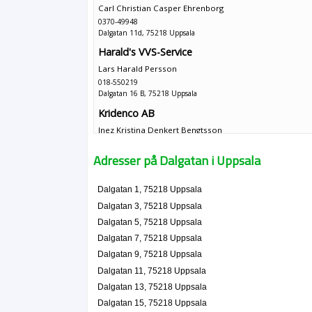
Carl Christian Casper Ehrenborg
0370-49948
Dalgatan 11d, 75218 Uppsala
Harald's VVS-Service
Lars Harald Persson
018-550219
Dalgatan 16 B, 75218 Uppsala
Kridenco AB
Inez Kristina Denkert Bengtsson
018-525449
Dalgatan 16 E, 75218 Uppsala
Adresser på Dalgatan i Uppsala
Basketklubben Adoria
Dalgatan 17, 75218 Uppsala
Dalgatan 1, 75218 Uppsala
Dalgatan 3, 75218 Uppsala
Henrik Hedlund
Dalgatan 5, 75218 Uppsala
018-508077
Dalgatan 7, 75218 Uppsala
Dalgatan 21 A Lgh 1102, 75218 Uppsala
Dalgatan 9, 75218 Uppsala
Forsén Förvaltning i Uppsala AB
Dalgatan 11, 75218 Uppsala
Anders Åke Forsén
Dalgatan 13, 75218 Uppsala
Dalgatan 22 C, 75218 Uppsala
Dalgatan 15, 75218 Uppsala