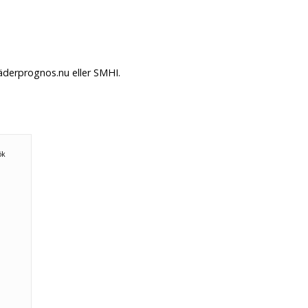
äderprognos.nu eller SMHI.
ök