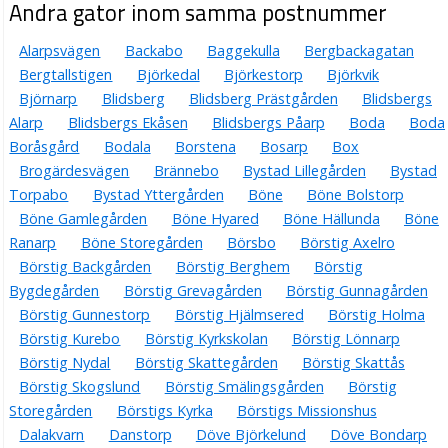
Andra gator inom samma postnummer
Alarpsvägen
Backabo
Baggekulla
Bergbackagatan
Bergtallstigen
Björkedal
Björkestorp
Björkvik
Björnarp
Blidsberg
Blidsberg Prästgården
Blidsbergs
Alarp
Blidsbergs Ekåsen
Blidsbergs Påarp
Boda
Boda
Boråsgård
Bodala
Borstena
Bosarp
Box
Brogärdesvägen
Brännebo
Bystad Lillegården
Bystad
Torpabo
Bystad Yttergården
Böne
Böne Bolstorp
Böne Gamlegården
Böne Hyared
Böne Hällunda
Böne
Ranarp
Böne Storegården
Börsbo
Börstig Axelro
Börstig Backgården
Börstig Berghem
Börstig
Bygdegården
Börstig Grevagården
Börstig Gunnagården
Börstig Gunnestorp
Börstig Hjälmsered
Börstig Holma
Börstig Kurebo
Börstig Kyrkskolan
Börstig Lönnarp
Börstig Nydal
Börstig Skattegården
Börstig Skattås
Börstig Skogslund
Börstig Smälingsgården
Börstig
Storegården
Börstigs Kyrka
Börstigs Missionshus
Dalakvarn
Danstorp
Döve Björkelund
Döve Bondarp