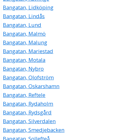
Bangatan, Lidköping
Bangatan, Lindås
Bangatan, Lund
Bangatan, Malmö
Bangatan, Malung
Bangatan, Mariestad
Bangatan, Motala
Bangatan, Nybro
Bangatan, Olofström
Bangatan, Oskarshamn
Bangatan, Reftele
Bangatan, Rydaholm
Bangatan, Rydsgård
Bangatan, Silverdalen
Bangatan, Smedjebacken
Bangatan, Sollefteå