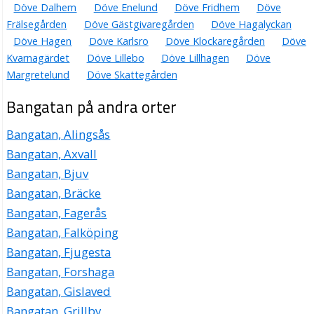
Döve Dalhem
Döve Enelund
Döve Fridhem
Döve
Frälsegården
Döve Gästgivaregården
Döve Hagalyckan
Döve Hagen
Döve Karlsro
Döve Klockaregården
Döve
Kvarnagärdet
Döve Lillebo
Döve Lillhagen
Döve
Margretelund
Döve Skattegården
Bangatan på andra orter
Bangatan, Alingsås
Bangatan, Axvall
Bangatan, Bjuv
Bangatan, Bräcke
Bangatan, Fagerås
Bangatan, Falköping
Bangatan, Fjugesta
Bangatan, Forshaga
Bangatan, Gislaved
Bangatan, Grillby