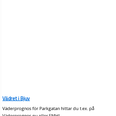
Vädret i Bjuv
Väderprognos för Parkgatan hittar du t.ex. på
Väderprognos.nu eller SMHI.