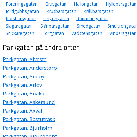
Föreningsgatan
Gruvgatan
Hallongatan
Hyllebärsgatan
Jordgubbsgatan
Krusbärsgatan
Kråkbärsgatan
Körsbärsgatan
Lingongatan
Rönnbärsgatan
Slagaregatan
Slånbärsgatan
Smedgatan
Smultrongata
Snickaregatan
Torggatan
Vadstensgatan
Vinbärsgatan
Parkgatan på andra orter
Parkgatan, Alvesta
Parkgatan, Anderstorp
Parkgatan, Aneby
Parkgatan, Arlöv
Parkgatan, Arvika
Parkgatan, Askersund
Parkgatan, Axvall
Parkgatan, Bastuträsk
Parkgatan, Bjurholm
Parkgatan, Björneborg