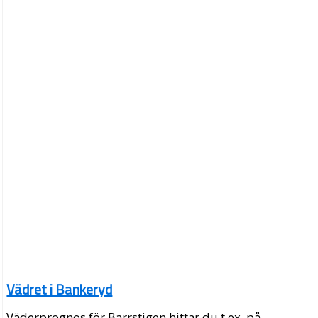
Vädret i Bankeryd
Väderprognos för Barrstigen hittar du t.ex. på