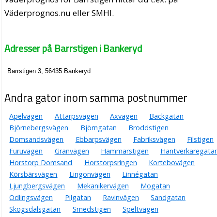
Väderprognos.nu eller SMHI.
Adresser på Barrstigen i Bankeryd
Barrstigen 3, 56435 Bankeryd
Andra gator inom samma postnummer
Apelvägen
Attarpsvägen
Axvägen
Backgatan
Björnebergsvägen
Björngatan
Broddstigen
Domsandsvägen
Ebbarpsvägen
Fabriksvägen
Filstigen
Furuvägen
Granvägen
Hammarstigen
Hantverkaregata
Horstorp Domsand
Horstorpsringen
Kortebovägen
Körsbärsvägen
Lingonvägen
Linnégatan
Ljungbergsvägen
Mekanikervägen
Mogatan
Odlingsvägen
Pilgatan
Ravinvägen
Sandgatan
Skogsdalsgatan
Smedstigen
Speltvägen