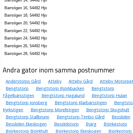
Barrstigen 14, 54492 Hjo
Barrstigen 16, 54492 Hjo
Barrstigen 18, 54492 Hjo
Barrstigen 20, 54492 Hjo
Barrstigen 22, 54492 Hjo
Barrstigen 24, 54492 Hjo
Barrstigen 26, 54492 Hjo
Barrstigen 28, 54492 Hjo
Andra gator inom samma postnummer
Anderstorps Gård
Atteby
Atteby Gård
Atteby Motorpe
Bengtstorp
Bengtstorp Björkbacken
Bengtstorp
Fågelbärsstigen
Bengtstorp Hagalund
Bengtstorp Hulan
Bengtstorp Jonsberg
Bengtstorp Klarbärsstigen
Bengtsto
Kyrkstigen
Bengtstorp Morellstigen
Bengtstorp Skogshult
Bengtstorp Stallbrunn
Bengtstorp Timbo Gård
Bessliden
Bessliden Ekeskogen
Besslidstorp
Bjärg
Björkestorp
Björkestorp Björkhult
Björkestorp Ekeskogen
Björkestorp