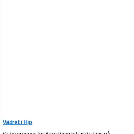
Vädret i Hjo
Väderprognos för Barrstigen hittar du t.ex. på