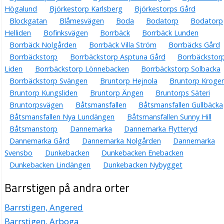
Högalund
Björkestorp Karlsberg
Björkestorps Gård
Blockgatan
Blåmesvägen
Boda
Bodatorp
Bodatorp
Helliden
Bofinksvägen
Borrbäck
Borrbäck Lunden
Borrbäck Nolgården
Borrbäck Villa Ström
Borrbäcks Gård
Borrbäckstorp
Borrbäckstorp Asptuna Gård
Borrbäckstor
Liden
Borrbäckstorp Lönnebacken
Borrbäckstorp Solbacka
Borrbäckstorp Svängen
Bruntorp Hejnola
Bruntorp Kroge
Bruntorp Kungsliden
Bruntorp Ängen
Bruntorps Säteri
Bruntorpsvägen
Båtsmansfallen
Båtsmansfallen Gullbäcka
Båtsmansfallen Nya Lundängen
Båtsmansfallen Sunny Hill
Båtsmanstorp
Dannemarka
Dannemarka Flytteryd
Dannemarka Gård
Dannemarka Nolgården
Dannemarka
Svensbo
Dunkebacken
Dunkebacken Enebacken
Dunkebacken Lindängen
Dunkebacken Nybygget
Barrstigen på andra orter
Barrstigen, Angered
Barrstigen, Arboga