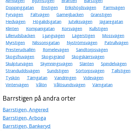
Almvägen
Björnstigen
Branten
Bärstigen
Doppinggatan
Enstigen
Erikshöjdsvägen
Farmvägen
Fyrvägen
Fältvägen
Garneijbacken
Granstigen
Hedvägen
Högalidsgatan
Jutviksvägen
Jägaregatan
Klinten
Kompanigatan
Korsvägen
Kullstigen
Lillerudsbacken
Ljungvägen
Lägerstigen
Mossvägen
Myrstigen
Nilssonsgatan
Nyströmsvägen
Patrullvägen
Presterudsallén
Romelevägen
Sandtorpsvägen
Skogsfruvägen
Skogsgränd
Skogskärrsvägen
Skulpturvägen
Skymningsvägen
Slänten
Spindelvägen
Stranduddsvägen
Sundstigen
Sörtorpsvägen
Tallstigen
Tyskön
Tärngatan
Vandringen
Videvägen
Vintervägen
Vålön
Vålösundsvägen
Värngatan
Barrstigen på andra orter
Barrstigen, Angered
Barrstigen, Arboga
Barrstigen, Bankeryd