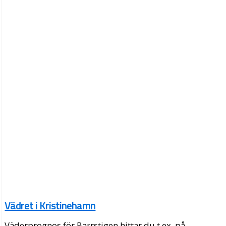
Vädret i Kristinehamn
Väderprognos för Barrstigen hittar du t.ex. på