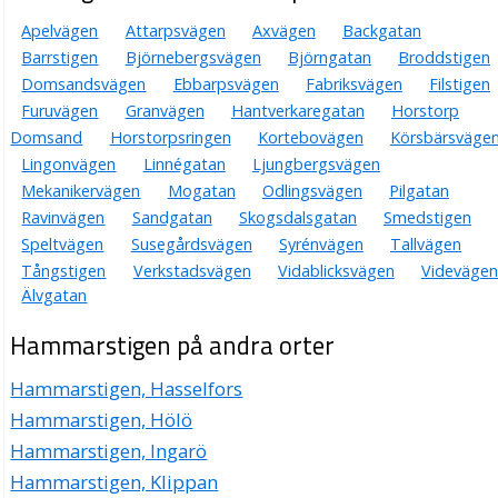
Apelvägen
Attarpsvägen
Axvägen
Backgatan
Barrstigen
Björnebergsvägen
Björngatan
Broddstigen
Domsandsvägen
Ebbarpsvägen
Fabriksvägen
Filstigen
Furuvägen
Granvägen
Hantverkaregatan
Horstorp
Domsand
Horstorpsringen
Kortebovägen
Körsbärsväge
Lingonvägen
Linnégatan
Ljungbergsvägen
Mekanikervägen
Mogatan
Odlingsvägen
Pilgatan
Ravinvägen
Sandgatan
Skogsdalsgatan
Smedstigen
Speltvägen
Susegårdsvägen
Syrénvägen
Tallvägen
Tångstigen
Verkstadsvägen
Vidablicksvägen
Videvägen
Älvgatan
Hammarstigen på andra orter
Hammarstigen, Hasselfors
Hammarstigen, Hölö
Hammarstigen, Ingarö
Hammarstigen, Klippan