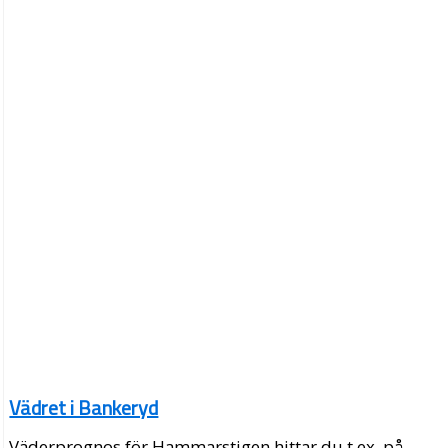
Vädret i Bankeryd
Väderprognos för Hammarstigen hittar du t.ex. på