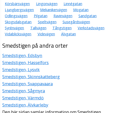
Körsbärsvägen
Lingonvägen
Linnégatan
Ljungbergsvägen
Mekanikervägen
Mogatan
Odlingsvägen
Pilgatan
Ravinvägen
Sandgatan
Skogsdalsgatan
Speltvägen
Susegårdsvägen
Syrénvägen
Tallvägen
Tångstigen
Verkstadsvägen
Vidablicksvägen
Videvägen
Älvgatan
Smedstigen på andra orter
Smedstigen, Edsbyn
Smedstigen, Hasselfors
Smedstigen, Lysvik
Smedstigen, Skinnskatteberg
Smedstigen, Svappavaara
Smedstigen, Sågmyra
Smedstigen, Värmdö
Smedstigen, Älvkarleby
Den här sidan samlar information om Smedstigen,