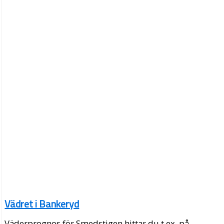
Vädret i Bankeryd
Väderprognos för Smedstigen hittar du t.ex. på