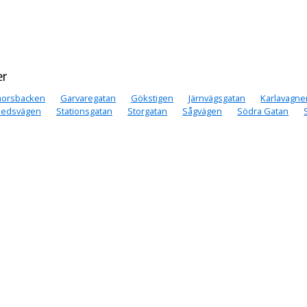
er
morsbacken
Garvaregatan
Gökstigen
Järnvägsgatan
Karlavagne
edsvägen
Stationsgatan
Storgatan
Sågvägen
Södra Gatan