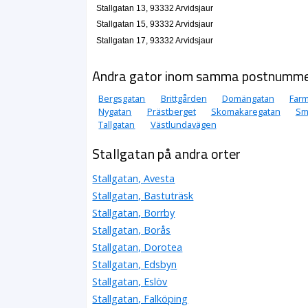
Stallgatan 13, 93332 Arvidsjaur
Stallgatan 15, 93332 Arvidsjaur
Stallgatan 17, 93332 Arvidsjaur
Andra gator inom samma postnumm
Bergsgatan
Brittgården
Domängatan
Far
Nygatan
Prästberget
Skomakaregatan
Sm
Tallgatan
Västlundavägen
Stallgatan på andra orter
Stallgatan, Avesta
Stallgatan, Bastuträsk
Stallgatan, Borrby
Stallgatan, Borås
Stallgatan, Dorotea
Stallgatan, Edsbyn
Stallgatan, Eslöv
Stallgatan, Falköping