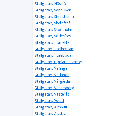
Stallgatan, Nässjö
Stallgatan, Sandviken
Stallgatan, Simrishamn
Stallgatan, Skellefteå
Stallgatan, Stockholm
Stallgatan, Söderfors
Stallgatan, Tomelilla
Stallgatan, Trollhättan
Stallgatan, Töreboda
Stallgatan, Upplands Väsby
Stallgatan, Vellinge
Stallgatan, Vetlanda
Stallgatan, Vårgårda
Stallgatan, Vänersborg
Stallgatan, Västerås
Stallgatan, Ystad
Stallgatan, Älmhult
Stallgatan, Älvsbyn