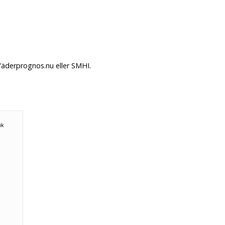
 Väderprognos.nu eller SMHI.
ök