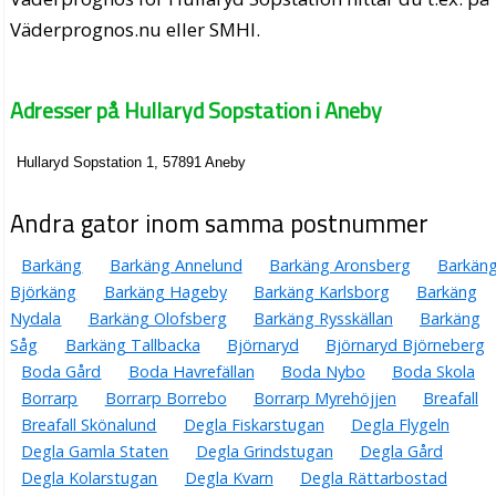
Väderprognos.nu eller SMHI.
Adresser på Hullaryd Sopstation i Aneby
Hullaryd Sopstation 1, 57891 Aneby
Andra gator inom samma postnummer
Barkäng
Barkäng Annelund
Barkäng Aronsberg
Barkän
Björkäng
Barkäng Hageby
Barkäng Karlsborg
Barkäng
Nydala
Barkäng Olofsberg
Barkäng Rysskällan
Barkäng
Såg
Barkäng Tallbacka
Björnaryd
Björnaryd Björneberg
Boda Gård
Boda Havrefällan
Boda Nybo
Boda Skola
Borrarp
Borrarp Borrebo
Borrarp Myrehöjjen
Breafall
Breafall Skönalund
Degla Fiskarstugan
Degla Flygeln
Degla Gamla Staten
Degla Grindstugan
Degla Gård
Degla Kolarstugan
Degla Kvarn
Degla Rättarbostad