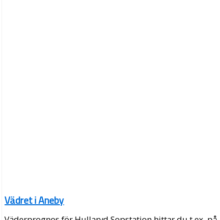
Vädret i Aneby
Väderprognos för Hullaryd Sopstation hittar du t.ex. på