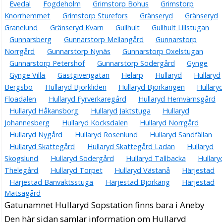
Evedal
Fogdeholm
Grimstorp Bohus
Grimstorp
Knorrhemmet
Grimstorp Sturefors
Gränseryd
Gränseryd
Granelund
Gränseryd Kvarn
Gullhult
Gullhult Lillstugan
Gunnarsberg
Gunnarstorp Mellangård
Gunnarstorp
Norrgård
Gunnarstorp Nynäs
Gunnarstorp Oxelstugan
Gunnarstorp Petershof
Gunnarstorp Södergård
Gynge
Gynge Villa
Gästgiverigatan
Helarp
Hullaryd
Hullaryd
Bergsbo
Hullaryd Björkliden
Hullaryd Björkängen
Hullary
Floadalen
Hullaryd Fyrverkaregård
Hullaryd Hemvärnsgård
Hullaryd Håkansborg
Hullaryd Jaktstuga
Hullaryd
Johannesberg
Hullaryd Kocksdalen
Hullaryd Norrgård
Hullaryd Nygård
Hullaryd Rosenlund
Hullaryd Sandfällan
Hullaryd Skattegård
Hullaryd Skattegård Ladan
Hullaryd
Skogslund
Hullaryd Södergård
Hullaryd Tallbacka
Hullary
Thelegård
Hullaryd Torpet
Hullaryd Västanå
Härjestad
Härjestad Banvaktsstuga
Härjestad Björkäng
Härjestad
Matsagård
Gatunamnet Hullaryd Sopstation finns bara i Aneby
Den här sidan samlar information om Hullaryd